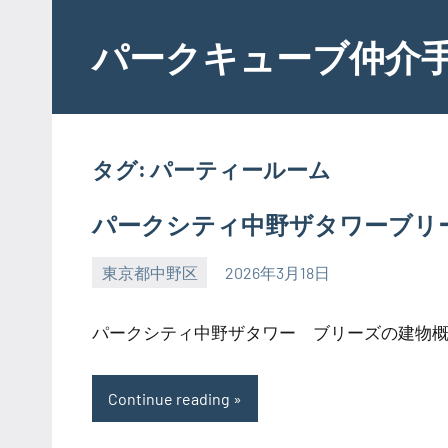
Skip
to
パークキューブ仲介
content
タグ:
パーティールーム
パークシティ中野ザタワーブリ
東京都中野区
2026年3月18日
SEZIMO
パークシティ中野ザタワー ブリーズの建物概要。
Continue reading