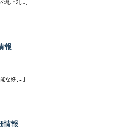
上2 […]
情報
な好 […]
細情報