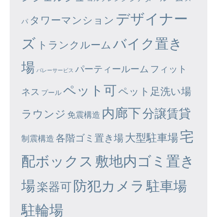
デザイナー
タワーマンション
パ
ズ
バイク置き
トランクルーム
場
パーティールーム
フィット
バレーサービス
ペット可
ペット足洗い場
ネス
プール
内廊下
分譲賃貸
ラウンジ
免震構造
宅
大型駐車場
各階ゴミ置き場
制震構造
配ボックス
敷地内ゴミ置き
場
防犯カメラ
駐車場
楽器可
駐輪場