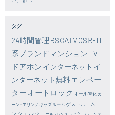
« 4月
6月 »
タグ
24時間管理
BS
CATV
CS
REIT
系ブランドマンション
TV
ドアホン
イ
インターネット
エレベー
ンターネット無料
ター
オートロック
オール電化
カ
コ
ゲストルーム
キッズルーム
ーシェアリング
ンシェルジュ
シアタールーム
ゴルフレンジ
ス