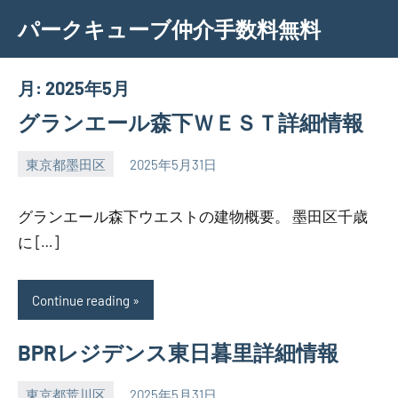
Skip
パークキューブ仲介手数料無料
to
content
月:
2025年5月
グランエール森下ＷＥＳＴ詳細情報
東京都墨田区
2025年5月31日
SEZIMO
グランエール森下ウエストの建物概要。 墨田区千歳
に […]
Continue reading
BPRレジデンス東日暮里詳細情報
東京都荒川区
2025年5月31日