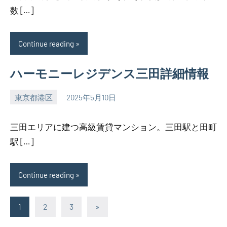
数 […]
Continue reading
ハーモニーレジデンス三田詳細情報
東京都港区
2025年5月10日
SEZIMO
三田エリアに建つ高級賃貸マンション。三田駅と田町
駅 […]
Continue reading
投
Next
1
2
3
»
Posts
稿