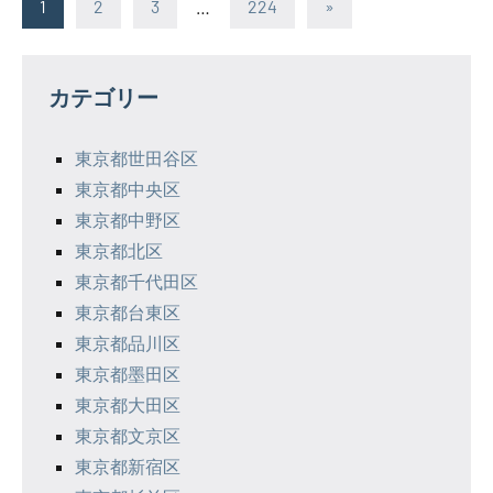
投
Next
1
2
3
…
224
»
Posts
稿
の
カテゴリー
ペ
東京都世田谷区
ー
東京都中央区
ジ
東京都中野区
東京都北区
送
東京都千代田区
り
東京都台東区
東京都品川区
東京都墨田区
東京都大田区
東京都文京区
東京都新宿区