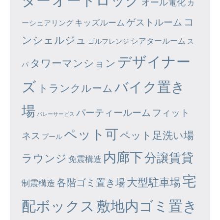
オール電化
カ
コ
ゲストルーム
キッズルーム
ーシェアリング
ンシェルジュ
シアタールーム
ゴルフレンジ
ス
デザイナー
タワーマンション
パ
ズ
バイク置き
トランクルーム
場
パーティールーム
フィット
バレーサービス
ペット可
ペット足洗い場
ネス
プール
内廊下
分譲賃貸
ラウンジ
免震構造
宅
大型駐車場
各階ゴミ置き場
制震構造
配ボックス
敷地内ゴミ置き