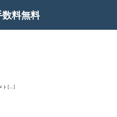
手数料無料
 […]