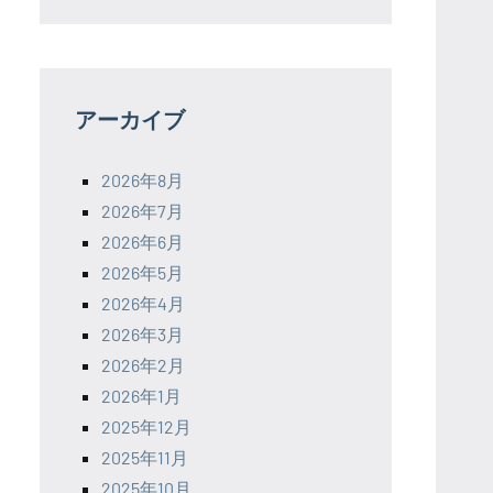
アーカイブ
2026年8月
2026年7月
2026年6月
2026年5月
2026年4月
2026年3月
2026年2月
2026年1月
2025年12月
2025年11月
2025年10月