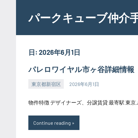
Skip
to
パークキューブ仲介
content
日:
2026年6月1日
パレロワイヤル市ヶ谷詳細情報
東京都新宿区
2026年6月1日
SEZIMO
物件特徴 デザイナーズ、分譲賃貸 最寄駅 東京メト
Continue reading