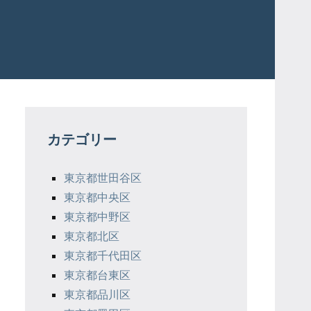
カテゴリー
東京都世田谷区
東京都中央区
東京都中野区
東京都北区
東京都千代田区
東京都台東区
東京都品川区