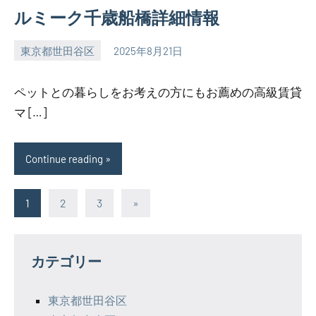
ルミーク千歳船橋詳細情報
東京都世田谷区
2025年8月21日
SEZIMO
ペットとの暮らしをお考えの方にもお薦めの高級賃貸
マ […]
Continue reading
投
Next
1
2
3
»
Posts
稿
の
カテゴリー
ペ
東京都世田谷区
ー