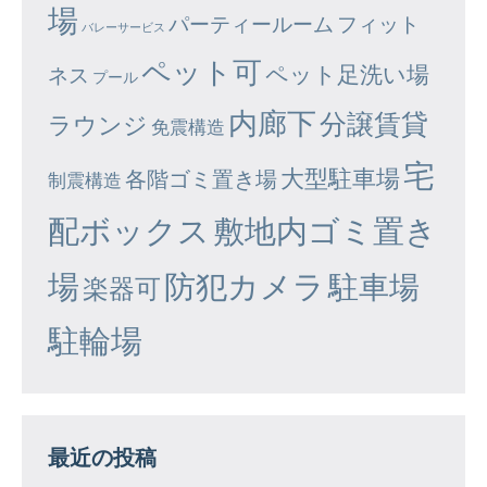
場
パーティールーム
フィット
バレーサービス
ペット可
ペット足洗い場
ネス
プール
内廊下
分譲賃貸
ラウンジ
免震構造
宅
大型駐車場
各階ゴミ置き場
制震構造
配ボックス
敷地内ゴミ置き
場
防犯カメラ
駐車場
楽器可
駐輪場
最近の投稿