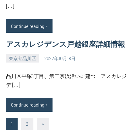
[…]
Continue reading
アスカレジデンス戸越銀座詳細情報
東京都品川区
2022年10月18日
SEZIMO
品川区平塚1丁目、第二京浜沿いに建つ「アスカレジ
デ […]
Continue reading
投
Next
1
2
»
Posts
稿