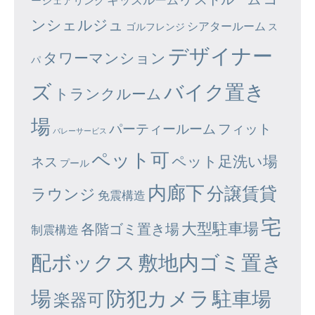
ーシェアリング
ンシェルジュ
シアタールーム
ゴルフレンジ
ス
デザイナー
タワーマンション
パ
ズ
バイク置き
トランクルーム
場
パーティールーム
フィット
バレーサービス
ペット可
ペット足洗い場
ネス
プール
内廊下
分譲賃貸
ラウンジ
免震構造
宅
大型駐車場
各階ゴミ置き場
制震構造
配ボックス
敷地内ゴミ置き
場
防犯カメラ
駐車場
楽器可