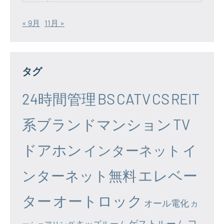
« 9月
11月 »
タグ
24時間管理
BS
CATV
CS
REIT
系ブランドマンション
TV
ドアホン
イ
インターネット
エレベー
ンターネット無料
ター
オートロック
オール電化
カ
コ
ゲストルーム
キッズルーム