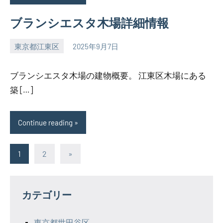
ブランシエスタ木場詳細情報
東京都江東区
2025年9月7日
SEZIMO
ブランシエスタ木場の建物概要。 江東区木場にある
築 […]
Continue reading
投
Next
1
2
»
Posts
稿
の
カテゴリー
ペ
東京都世田谷区