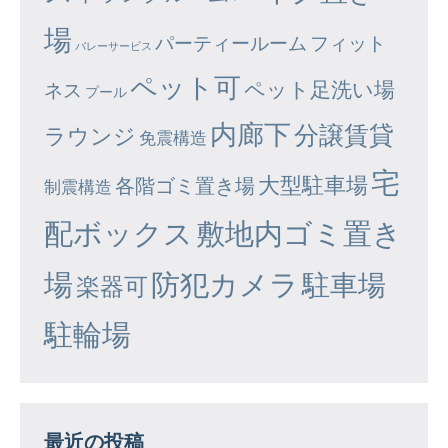
場
パーティールーム
フィット
バレーサービス
ペット可
ペット足洗い場
ネス
プール
内廊下
分譲賃貸
ラウンジ
免震構造
宅
大型駐車場
各階ゴミ置き場
制震構造
配ボックス
敷地内ゴミ置き
場
防犯カメラ
駐車場
楽器可
駐輪場
最近の投稿