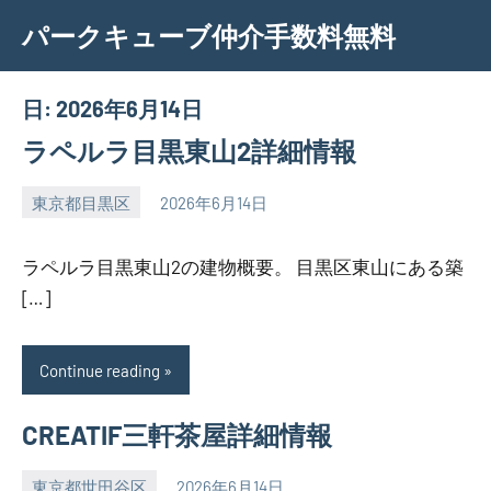
Skip
パークキューブ仲介手数料無料
to
content
日:
2026年6月14日
ラペルラ目黒東山2詳細情報
東京都目黒区
2026年6月14日
SEZIMO
ラペルラ目黒東山2の建物概要。 目黒区東山にある築
[…]
Continue reading
CREATIF三軒茶屋詳細情報
東京都世田谷区
2026年6月14日