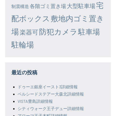
宅
大型駐車場
各階ゴミ置き場
制震構造
配ボックス
敷地内ゴミ置き
場
防犯カメラ
駐車場
楽器可
駐輪場
最近の投稿
ドゥーエ銀座イースト3詳細情報
ベルシードステアー大森北詳細情報
VISTA豊島詳細情報
シティウォーク王子デュー詳細情報
アローマ王子本町詳細情報