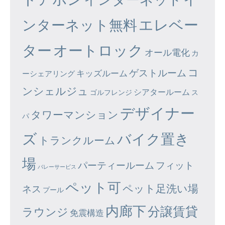
エレベー
ンターネット無料
ター
オートロック
オール電化
カ
コ
ゲストルーム
キッズルーム
ーシェアリング
ンシェルジュ
シアタールーム
ゴルフレンジ
ス
デザイナー
タワーマンション
パ
ズ
バイク置き
トランクルーム
場
パーティールーム
フィット
バレーサービス
ペット可
ペット足洗い場
ネス
プール
内廊下
分譲賃貸
ラウンジ
免震構造