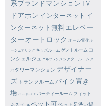
系ブランドマンション
TV
ドアホン
イ
インターネット
エレベー
ンターネット無料
ター
オートロック
オール電化
カ
コ
ゲストルーム
キッズルーム
ーシェアリング
ンシェルジュ
シアタールーム
ゴルフレンジ
ス
デザイナー
タワーマンション
パ
ズ
バイク置き
トランクルーム
場
パーティールーム
フィット
バレーサービス
ペット可
ペット足洗い場
ネス
プール