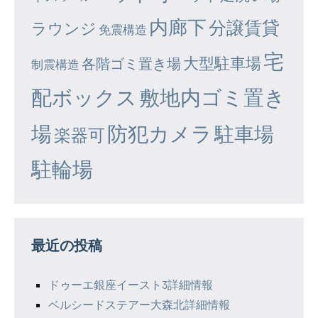
内廊下
分譲賃貸
ラウンジ
免震構造
宅
大型駐車場
各階ゴミ置き場
制震構造
配ボックス
敷地内ゴミ置き
場
防犯カメラ
駐車場
楽器可
駐輪場
最近の投稿
ドゥーエ銀座イースト3詳細情報
ベルシードステアー大森北詳細情報