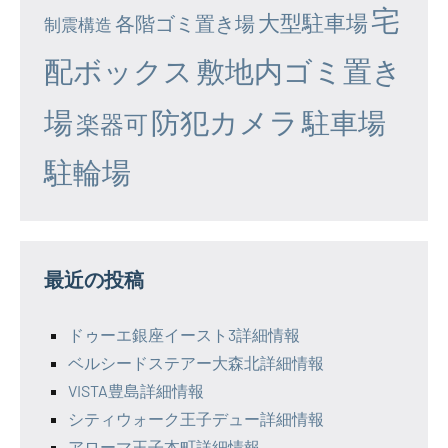
宅
大型駐車場
各階ゴミ置き場
制震構造
配ボックス
敷地内ゴミ置き
場
防犯カメラ
駐車場
楽器可
駐輪場
最近の投稿
ドゥーエ銀座イースト3詳細情報
ベルシードステアー大森北詳細情報
VISTA豊島詳細情報
シティウォーク王子デュー詳細情報
アローマ王子本町詳細情報