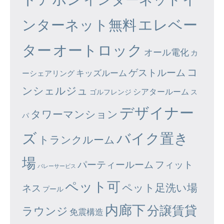
エレベー
ンターネット無料
ター
オートロック
オール電化
カ
コ
ゲストルーム
キッズルーム
ーシェアリング
ンシェルジュ
シアタールーム
ゴルフレンジ
ス
デザイナー
タワーマンション
パ
ズ
バイク置き
トランクルーム
場
パーティールーム
フィット
バレーサービス
ペット可
ペット足洗い場
ネス
プール
内廊下
分譲賃貸
ラウンジ
免震構造