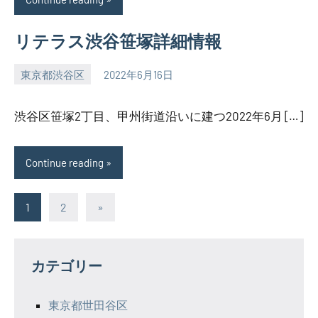
リテラス渋谷笹塚詳細情報
東京都渋谷区
2022年6月16日
SEZIMO
渋谷区笹塚2丁目、甲州街道沿いに建つ2022年6月 […]
Continue reading
投
Next
1
2
»
Posts
稿
の
カテゴリー
ペ
東京都世田谷区
ー