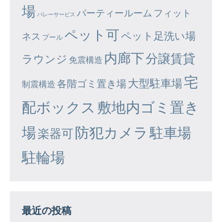
場
パーティールーム
フィット
バレーサービス
ペット可
ペット足洗い場
ネス
プール
内廊下
分譲賃貸
ラウンジ
免震構造
宅
大型駐車場
各階ゴミ置き場
制震構造
配ボックス
敷地内ゴミ置き
場
防犯カメラ
駐車場
楽器可
駐輪場
最近の投稿