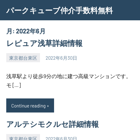
Skip
パークキューブ仲介手数料無料
to
content
月:
2022年6月
レピュア浅草詳細情報
東京都台東区
2022年6月30日
SEZIMO
浅草駅より徒歩9分の地に建つ高級マンションです。
モ […]
Continue reading
アルテシモクルセ詳細情報
東京都台東区
2022年6月30日