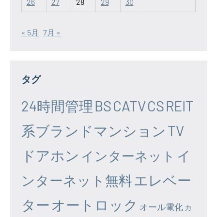
26
27
28
29
30
« 5月
7月 »
タグ
24時間管理
BS
CATV
CS
REIT
系ブランドマンション
TV
ドアホン
イ
インターネット
エレベー
ンターネット無料
ター
オートロック
オール電化
カ