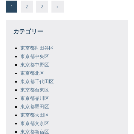
投
Next
1
2
3
»
Posts
稿
の
カテゴリー
ペ
東京都世田谷区
ー
東京都中央区
ジ
東京都中野区
東京都北区
送
東京都千代田区
り
東京都台東区
東京都品川区
東京都墨田区
東京都大田区
東京都文京区
東京都新宿区