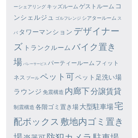
コ
ゲストルーム
キッズルーム
ーシェアリング
ンシェルジュ
シアタールーム
ゴルフレンジ
ス
デザイナー
タワーマンション
パ
ズ
バイク置き
トランクルーム
場
パーティールーム
フィット
バレーサービス
ペット可
ペット足洗い場
ネス
プール
内廊下
分譲賃貸
ラウンジ
免震構造
宅
大型駐車場
各階ゴミ置き場
制震構造
配ボックス
敷地内ゴミ置き
場
防犯カメラ
駐車場
楽器可