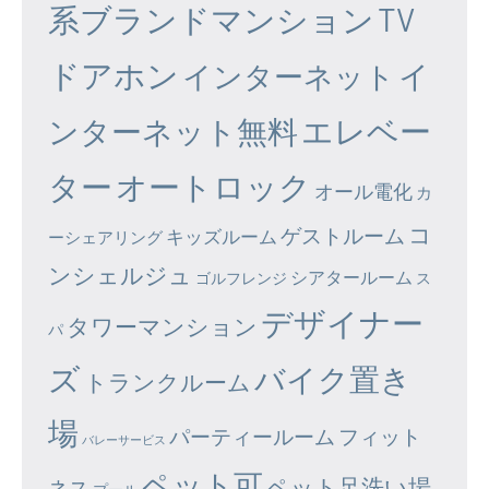
系ブランドマンション
TV
ドアホン
イ
インターネット
エレベー
ンターネット無料
ター
オートロック
オール電化
カ
コ
ゲストルーム
キッズルーム
ーシェアリング
ンシェルジュ
シアタールーム
ゴルフレンジ
ス
デザイナー
タワーマンション
パ
ズ
バイク置き
トランクルーム
場
パーティールーム
フィット
バレーサービス
ペット可
ペット足洗い場
ネス