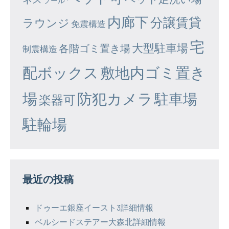
プール
内廊下
分譲賃貸
ラウンジ
免震構造
宅
大型駐車場
各階ゴミ置き場
制震構造
配ボックス
敷地内ゴミ置き
場
防犯カメラ
駐車場
楽器可
駐輪場
最近の投稿
ドゥーエ銀座イースト3詳細情報
ベルシードステアー大森北詳細情報