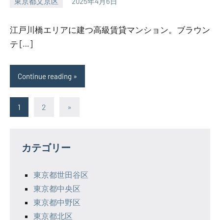
東京都文京区
2025年4月6日
SEZIMO
江戸川橋エリアに建つ高級賃貸マンション。ブラウン
テ […]
Continue reading
投
Next
1
2
»
Posts
稿
の
カテゴリー
ペ
東京都世田谷区
ー
東京都中央区
ジ
東京都中野区
東京都北区