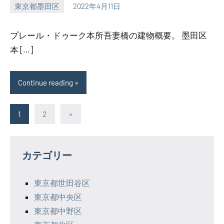
東京都墨田区
2022年4月11日
SEZIMO
プレール・ドゥーク本所吾妻橋の建物概要。 墨田区
本 […]
Continue reading
投
Next
1
2
»
Posts
稿
の
カテゴリー
ペ
東京都世田谷区
ー
東京都中央区
ジ
東京都中野区