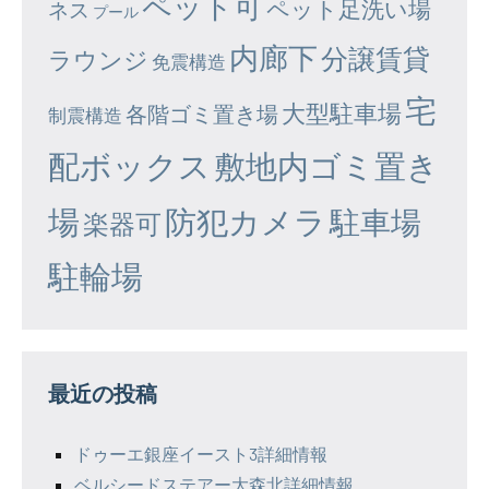
ペット可
ペット足洗い場
ネス
プール
内廊下
分譲賃貸
ラウンジ
免震構造
宅
大型駐車場
各階ゴミ置き場
制震構造
配ボックス
敷地内ゴミ置き
場
防犯カメラ
駐車場
楽器可
駐輪場
最近の投稿
ドゥーエ銀座イースト3詳細情報
ベルシードステアー大森北詳細情報