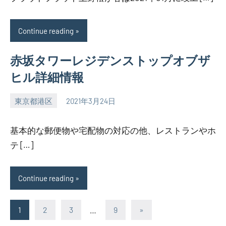
Continue reading
赤坂タワーレジデンストップオブザ
ヒル詳細情報
東京都港区
2021年3月24日
SEZIMO
基本的な郵便物や宅配物の対応の他、レストランやホ
テ […]
Continue reading
投
Next
1
2
3
…
9
»
Posts