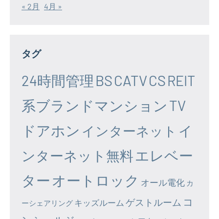
« 2月
4月 »
タグ
24時間管理
BS
CATV
CS
REIT
系ブランドマンション
TV
ドアホン
イ
インターネット
エレベー
ンターネット無料
ター
オートロック
オール電化
カ
コ
ゲストルーム
キッズルーム
ーシェアリング