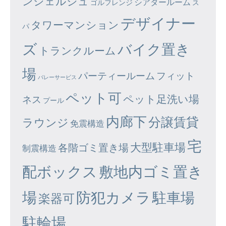
ンシェルジュ
シアタールーム
ゴルフレンジ
ス
デザイナー
タワーマンション
パ
ズ
バイク置き
トランクルーム
場
パーティールーム
フィット
バレーサービス
ペット可
ペット足洗い場
ネス
プール
内廊下
分譲賃貸
ラウンジ
免震構造
宅
大型駐車場
各階ゴミ置き場
制震構造
配ボックス
敷地内ゴミ置き
場
防犯カメラ
駐車場
楽器可
駐輪場