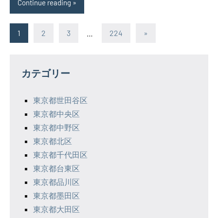
Continue reading
投
Next
1
2
3
…
224
»
Posts
稿
の
カテゴリー
ペ
東京都世田谷区
ー
東京都中央区
ジ
東京都中野区
東京都北区
送
東京都千代田区
り
東京都台東区
東京都品川区
東京都墨田区
東京都大田区