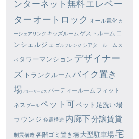
エレベー
ンターネット無料
ター
オートロック
オール電化
カ
コ
ゲストルーム
キッズルーム
ーシェアリング
ンシェルジュ
シアタールーム
ゴルフレンジ
ス
デザイナー
タワーマンション
パ
ズ
バイク置き
トランクルーム
場
パーティールーム
フィット
バレーサービス
ペット可
ペット足洗い場
ネス
プール
内廊下
分譲賃貸
ラウンジ
免震構造
宅
大型駐車場
各階ゴミ置き場
制震構造