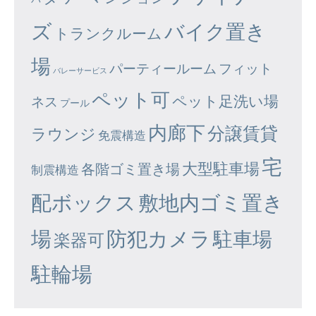
ズ
バイク置き
トランクルーム
場
パーティールーム
フィット
バレーサービス
ペット可
ペット足洗い場
ネス
プール
内廊下
分譲賃貸
ラウンジ
免震構造
宅
大型駐車場
各階ゴミ置き場
制震構造
配ボックス
敷地内ゴミ置き
場
防犯カメラ
駐車場
楽器可
駐輪場