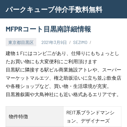
Skip
パークキューブ仲介手数料無料
to
content
MFPRコート目黒南詳細情報
東京都目黒区
2021年3月9日
SEZIMO
建物１Fにはコンビ二があり、仕帰りにもちょっとし
たお買い物にも大変便利にご利用頂けます
目黒駅に隣接する駅ビル商業施設アトレや、スーパー
マーケットマルエツ、権之助坂沿いに立ち並ぶ飲食店
や各種ショップなど、買い物・生活環境が充実。
目黒雅叙園や大鳥神社にも近い格式あるエリアです。
REIT系ブランドマンシ
物件特徴
ョン、デザイナーズ