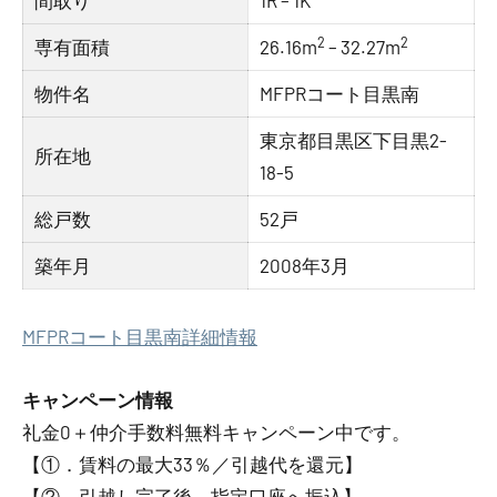
間取り
1R – 1K
2
2
専有面積
26.16m
– 32.27m
物件名
MFPRコート目黒南
東京都目黒区下目黒2-
所在地
18-5
総戸数
52戸
築年月
2008年3月
MFPRコート目黒南詳細情報
キャンペーン情報
礼金0
＋
仲介手数料無料
キャンペーン中です。
【①．賃料の最大33％／引越代を還元】
【②．引越し完了後→指定口座へ振込】