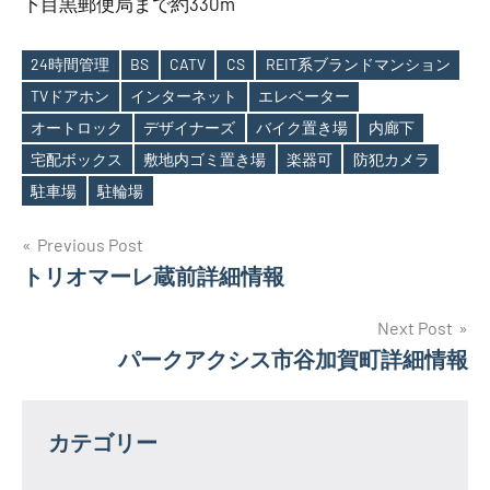
下目黒郵便局まで約330m
24時間管理
BS
CATV
CS
REIT系ブランドマンション
TVドアホン
インターネット
エレベーター
オートロック
デザイナーズ
バイク置き場
内廊下
Tags
宅配ボックス
敷地内ゴミ置き場
楽器可
防犯カメラ
駐車場
駐輪場
投
Previous Post
トリオマーレ蔵前詳細情報
稿
ナ
Next Post
パークアクシス市谷加賀町詳細情報
ビ
ゲ
カテゴリー
ー