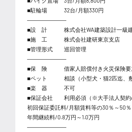
■バイク置場 3台/月額8,800円
■駐輪場 32台/月額330円
―――――――
■設 計 株式会社WA建築設計一級
■施 工 株式会社建研東京支店
■管理形式 巡回管理
―――――――
■保 険 借家人賠償付き火災保険要
■ペット 相談（小型犬・猫2匹迄、敷
■楽 器 不可
■保証会社 利用必須（※大手法人契約
初回保証委託料/月額賃料等の30％～50％
年間継続料/0.8万円～1.0万円
―――――――