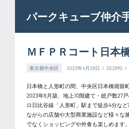
Skip
to
パークキューブ仲介
content
ＭＦＰＲコート日本
東京都中央区
2023年4月29日
SEZIMO
日本橋と人形町の間、中央区日本橋堀留町
2023年6月築、地上10階建て・総戸数
ロ日比谷線「人形町」駅まで徒歩4分な
ながらの店舗や大型商業施設など様々な
でなくショッピングや外食も楽しめます。お