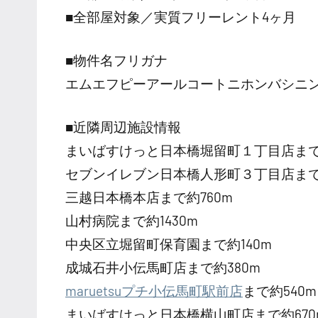
■全部屋対象／実質フリーレント4ヶ月
■物件名フリガナ
エムエフピーアールコートニホンバシニ
■近隣周辺施設情報
まいばすけっと日本橋堀留町１丁目店まで
セブンイレブン日本橋人形町３丁目店まで約
三越日本橋本店まで約760m
山村病院まで約1430m
中央区立堀留町保育園まで約140m
成城石井小伝馬町店まで約380m
maruetsuプチ小伝馬町駅前店
まで約540m
まいばすけっと日本橋横山町店まで約670