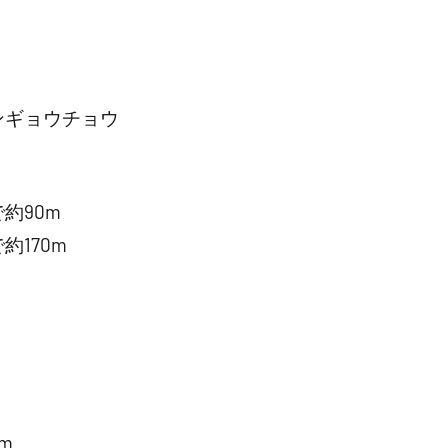
ンギョウチョウ
約90m
170m
m