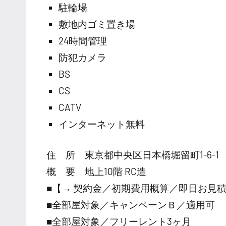
駐輪場
敷地内ゴミ置き場
24時間管理
防犯カメラ
BS
CS
CATV
インターネット無料
住 所 東京都中央区日本橋堀留町1-6-1
概 要 地上10階 RC造
■【→ 契約金／初期費用概算／即日お見
■全部屋対象／キャンペーンＢ／適用可
■全部屋対象／フリーレント3ヶ月