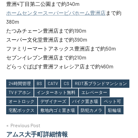
豊洲4丁目第二公園まで約340m
ホームセンタースーパービバホーム豊洲店
まで約
380m
たつみチェーン豊洲店まで約190m
スーパー文化堂豊洲店まで約390m
ファミリーマートアネックス豊洲店まで約50m
セブンイレブン豊洲店まで約210m
どらっぐぱぱす豊洲フォレシア店まで約460m
24時間管理
BS
CATV
CS
REIT系ブランドマンション
TVドアホン
インターネット無料
エレベーター
Tags
オートロック
デザイナーズ
バイク置き場
ペット可
宅配ボックス
敷地内ゴミ置き場
防犯カメラ
駐輪場
投
Previous Post
アムス大手町詳細情報