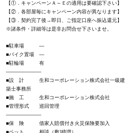
【①．キャンペーンＡ～Ｅの適用は要確認下さい】
【②．各部屋毎にキャンペーン内容が異なります】
【③．契約完了後→即日、ご指定口座へ振込還元】
※諸条件・詳細等は是非お問合せ下さいませ。
■駐車場 ―
■バイク置場 ―
■駐輪場 有
―――――――
■設 計 生和コーポレーション株式会社一級建
築士事務所
■施 工 生和コーポレーション株式会社
■管理形式 巡回管理
―――――――
■保 険 借家人賠償付き火災保険要加入
■ペット 相談（敷1積増）