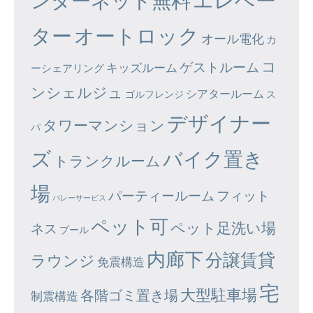
ンターネット無料
ター
オートロック
オール電化
カ
コ
ゲストルーム
キッズルーム
ーシェアリング
ンシェルジュ
シアタールーム
ゴルフレンジ
ス
デザイナー
タワーマンション
パ
ズ
バイク置き
トランクルーム
場
パーティールーム
フィット
バレーサービス
ペット可
ペット足洗い場
ネス
プール
内廊下
分譲賃貸
ラウンジ
免震構造
宅
大型駐車場
各階ゴミ置き場
制震構造