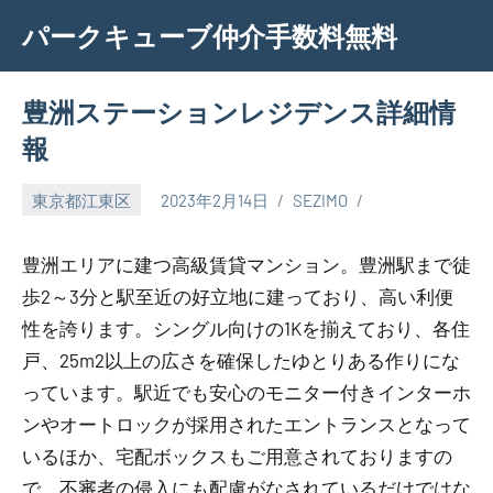
Skip
パークキューブ仲介手数料無料
to
content
豊洲ステーションレジデンス詳細情
報
東京都江東区
2023年2月14日
SEZIMO
豊洲エリアに建つ高級賃貸マンション。豊洲駅まで徒
歩2～3分と駅至近の好立地に建っており、高い利便
性を誇ります。シングル向けの1Kを揃えており、各住
戸、25m2以上の広さを確保したゆとりある作りにな
っています。駅近でも安心のモニター付きインターホ
ンやオートロックが採用されたエントランスとなって
いるほか、宅配ボックスもご用意されておりますの
で、不審者の侵入にも配慮がなされているだけではな