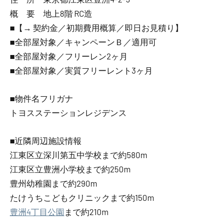
概 要 地上8階 RC造
■【→ 契約金／初期費用概算／即日お見積り】
■全部屋対象／キャンペーンＢ／適用可
■全部屋対象／フリーレン2ヶ月
■全部屋対象／実質フリーレント3ヶ月
■物件名フリガナ
トヨスステーションレジデンス
■近隣周辺施設情報
江東区立深川第五中学校まで約580m
江東区立豊洲小学校まで約250m
豊州幼稚園まで約290m
たけうちこどもクリニックまで約150m
豊洲4丁目公園
まで約210m