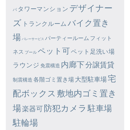
デザイナー
タワーマンション
パ
ズ
バイク置き
トランクルーム
場
パーティールーム
フィット
バレーサービス
ペット可
ペット足洗い場
ネス
プール
内廊下
分譲賃貸
ラウンジ
免震構造
宅
大型駐車場
各階ゴミ置き場
制震構造
配ボックス
敷地内ゴミ置き
場
防犯カメラ
駐車場
楽器可
駐輪場