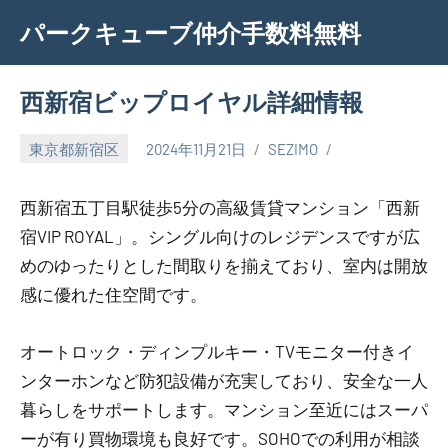
Skip
パークキューブ仲介手数料無料
to
content
西新宿ビップロイヤル詳細情報
東京都新宿区
2024年11月21日
SEZIMO
西新宿五丁目駅徒歩5分の高級賃貸マンション「西新
宿VIP ROYAL」。シングル向けのレジデンスですが広
めのゆったりとした間取りを揃えており、室内は開放
感に優れた住空間です。
オートロック・ディンプルキー・TVモニター付きイ
ンターホンなど防犯設備が充実しており、安全な一人
暮らしをサポートします。マンション至近にはスーパ
ーが有り買物環境も良好です。SOHOでの利用が相談