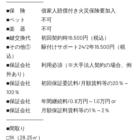
―――――――
■保 険 借家人賠償付き火災保険要加入
■ペット 不可
■楽 器 不可
■鍵交換代 初回契約時16,500円（税込）
■その他① 駆付けサポート24/2年16,500円（税
込）
■保証会社 利用必須（※大手法人契約の場合、例
外あり）
■保証会社 初回保証委託料/月額賃料等の20％～
100％
■保証会社 年間継続料/0.8万円～1.0万円 or
■保証会社 月額保証料賃料等の1％～2％
―――――――
■間取り
□1K（28.25㎡）