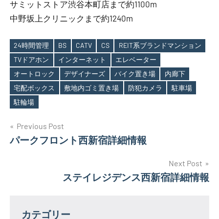
サミットストア渋谷本町店まで約1100m
中野坂上クリニックまで約1240m
24時間管理
BS
CATV
CS
REIT系ブランドマンション
TVドアホン
インターネット
エレベーター
オートロック
デザイナーズ
バイク置き場
内廊下
Tags
宅配ボックス
敷地内ゴミ置き場
防犯カメラ
駐車場
駐輪場
投
Previous Post
パークフロント西新宿詳細情報
稿
ナ
Next Post
ステイレジデンス西新宿詳細情報
ビ
ゲ
カテゴリー