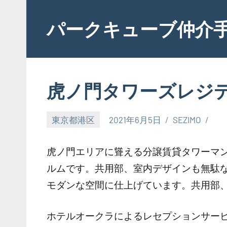
Skip
to
パークキューブ仲介
content
虎ノ門タワーズレジ
東京都港区
2021年6月5日
SEZIMO
虎ノ門エリアに聳える分譲賃貸タワーマ
ルムです。共用部、室内デザインも無駄
モダンな空間に仕上げています。共用部
ホテルオークラによるレセプションサー