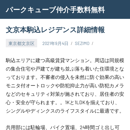
Skip
パークキューブ仲介手数料無料
to
content
文京本駒込レジデンス詳細情報
東京都文京区
2021年9月4日
SEZIMO
駒込エリアに建つ高級賃貸マンション。周辺は同規模
の集合住宅や戸建てが建ち並ぶ落ち着いた住環境とな
っております。不審者の侵入を未然に防ぐ効果の高い
モニタ付オートロックや防犯抑止力が高い防犯カメラ
などのセキュリティ対策が施されており、居住者の安
心・安全が守られます。。1Kと1LDKを揃えており、
シングルやディンクスのライフスタイルに最適です。
共用部には駐輪場、バイク置場、24時間ゴミ出し可