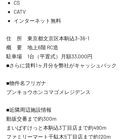
CS
CATV
インターネット無料
住 所 東京都文京区本駒込3-36-1
概 要 地上6階 RC造
駐車場 1台（平置式）月額33,000円
■さらに賃料1ヶ月分を弊社がキャッシュバック
■物件名フリガナ
ブンキョウホンコマゴメレジデンス
■近隣周辺施設情報
動坂交番まで約300m
まいばすけっと本駒込3丁目店まで約490m
ファミリーマート千駄木5丁目店まで約120m