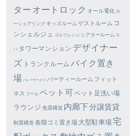
ター
オートロック
オール電化
カ
コ
ゲストルーム
キッズルーム
ーシェアリング
ンシェルジュ
シアタールーム
ゴルフレンジ
ス
デザイナー
タワーマンション
パ
ズ
バイク置き
トランクルーム
場
パーティールーム
フィット
バレーサービス
ペット可
ペット足洗い場
ネス
プール
内廊下
分譲賃貸
ラウンジ
免震構造
宅
大型駐車場
各階ゴミ置き場
制震構造