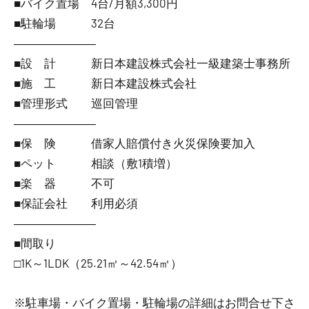
■バイク置場 4台/月額3,300円
■駐輪場 32台
―――――――
■設 計 新日本建設株式会社一級建築士事務所
■施 工 新日本建設株式会社
■管理形式 巡回管理
―――――――
■保 険 借家人賠償付き火災保険要加入
■ペット 相談（敷1積増）
■楽 器 不可
■保証会社 利用必須
―――――――
■間取り
□1K～1LDK（25.21㎡～42.54㎡）
※駐車場・バイク置場・駐輪場の詳細はお問合せ下さ