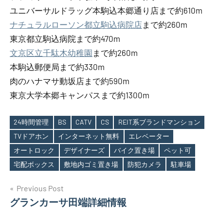
ユニバーサルドラッグ本駒込本郷通り店まで約610m
ナチュラルローソン都立駒込病院店
まで約260m
東京都立駒込病院まで約470m
文京区立千駄木幼稚園
まで約260m
本駒込郵便局まで約330m
肉のハナマサ動坂店まで約590m
東京大学本郷キャンパスまで約1300m
24時間管理
BS
CATV
CS
REIT系ブランドマンション
TVドアホン
インターネット無料
エレベーター
Tags
オートロック
デザイナーズ
バイク置き場
ペット可
宅配ボックス
敷地内ゴミ置き場
防犯カメラ
駐車場
投
Previous Post
グランカーサ田端詳細情報
稿