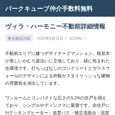
Skip
パークキューブ仲介手数料無料
to
content
ヴィラ・ハーモニー不動前詳細情報
東京都品川区
2023年3月25日
SEZIMO
不動前エリアに建つデザイナーズマンション。桜並木
が美しいかむろ坂沿いに立地しており、緑に包まれた
住環境です。打ちっぱなしのコンクリートとガラスウ
ォールのデザインによる外観がスタイリッシュな建物
の雰囲気を演出しています。
ワンルームとコンパクトな広さの1LDKの住戸を揃え
ており、シングルやディンクスに最適です。全住戸に
IHクッキングヒーター・追焚バス・独立洗面台・浴室