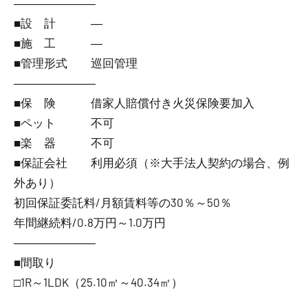
―――――――
■設 計 ―
■施 工 ―
■管理形式 巡回管理
―――――――
■保 険 借家人賠償付き火災保険要加入
■ペット 不可
■楽 器 不可
■保証会社 利用必須（※大手法人契約の場合、例
外あり）
初回保証委託料/月額賃料等の30％～50％
年間継続料/0.8万円～1.0万円
―――――――
■間取り
□1R～1LDK（25.10㎡～40.34㎡）