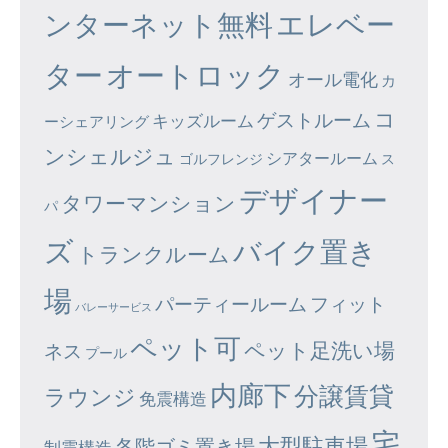
エレベー
ンターネット無料
ター
オートロック
オール電化
カ
コ
ゲストルーム
キッズルーム
ーシェアリング
ンシェルジュ
シアタールーム
ゴルフレンジ
ス
デザイナー
タワーマンション
パ
ズ
バイク置き
トランクルーム
場
パーティールーム
フィット
バレーサービス
ペット可
ペット足洗い場
ネス
プール
内廊下
分譲賃貸
ラウンジ
免震構造
宅
大型駐車場
各階ゴミ置き場
制震構造