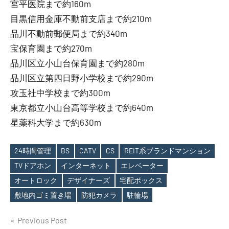
宮平医院まで約160m
目黒信用金庫不動前支店まで約210m
品川不動前郵便局まで約340m
宝保育園まで約270m
品川区立小山台保育園まで約280m
品川区立第四日野小学校まで約290m
攻玉社中学校まで約300m
東京都立小山台高等学校まで約640m
星薬科大学まで約630m
24時間管理
BS
CATV
CS
REIT系ブランドマンション
TVドアホン
インターネット
エレベーター
Tags
オートロック
デザイナーズ
宅配ボックス
敷地内ゴミ置き場
防犯カメラ
駐輪場
投
Previous Post