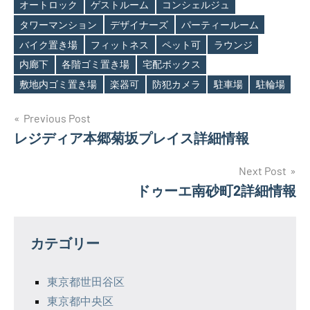
オートロック
ゲストルーム
コンシェルジュ
タワーマンション
デザイナーズ
パーティールーム
Tags
バイク置き場
フィットネス
ペット可
ラウンジ
内廊下
各階ゴミ置き場
宅配ボックス
敷地内ゴミ置き場
楽器可
防犯カメラ
駐車場
駐輪場
投
Previous Post
レジディア本郷菊坂プレイス詳細情報
稿
ナ
Next Post
ドゥーエ南砂町2詳細情報
ビ
ゲ
カテゴリー
ー
シ
東京都世田谷区
東京都中央区