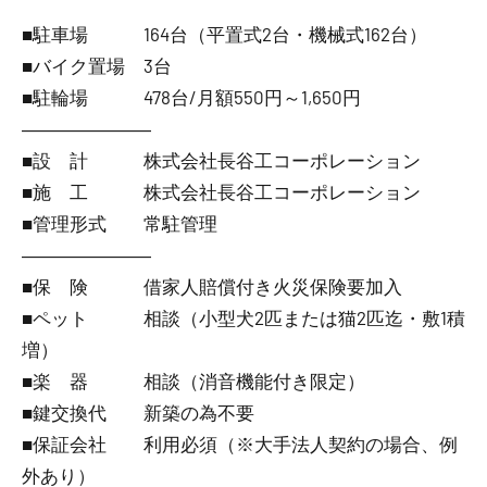
■駐車場 164台（平置式2台・機械式162台）
■バイク置場 3台
■駐輪場 478台/月額550円～1,650円
―――――――
■設 計 株式会社長谷工コーポレーション
■施 工 株式会社長谷工コーポレーション
■管理形式 常駐管理
―――――――
■保 険 借家人賠償付き火災保険要加入
■ペット 相談（小型犬2匹または猫2匹迄・敷1積
増）
■楽 器 相談（消音機能付き限定）
■鍵交換代 新築の為不要
■保証会社 利用必須（※大手法人契約の場合、例
外あり）