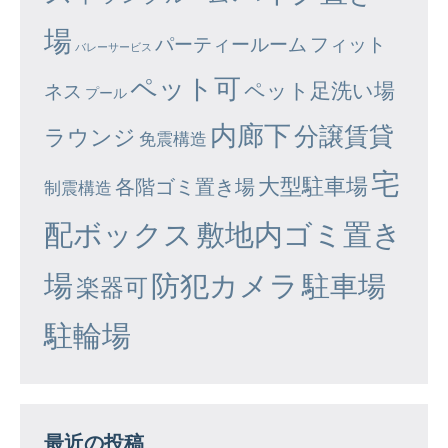
場
パーティールーム
フィット
バレーサービス
ペット可
ペット足洗い場
ネス
プール
内廊下
分譲賃貸
ラウンジ
免震構造
宅
大型駐車場
各階ゴミ置き場
制震構造
配ボックス
敷地内ゴミ置き
場
防犯カメラ
駐車場
楽器可
駐輪場
最近の投稿