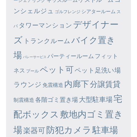
ーシェアリング
ンシェルジュ
シアタールーム
ゴルフレンジ
ス
デザイナー
タワーマンション
パ
ズ
バイク置き
トランクルーム
場
パーティールーム
フィット
バレーサービス
ペット可
ペット足洗い場
ネス
プール
内廊下
分譲賃貸
ラウンジ
免震構造
宅
大型駐車場
各階ゴミ置き場
制震構造
配ボックス
敷地内ゴミ置き
場
防犯カメラ
駐車場
楽器可