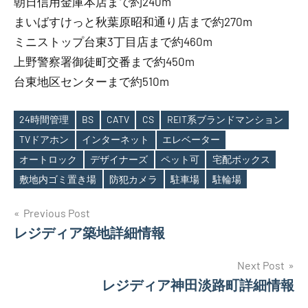
朝日信用金庫本店まで約240m
まいばすけっと秋葉原昭和通り店まで約270m
ミニストップ台東3丁目店まで約460m
上野警察署御徒町交番まで約450m
台東地区センターまで約510m
24時間管理
BS
CATV
CS
REIT系ブランドマンション
TVドアホン
インターネット
エレベーター
Tags
オートロック
デザイナーズ
ペット可
宅配ボックス
敷地内ゴミ置き場
防犯カメラ
駐車場
駐輪場
投
Previous Post
レジディア築地詳細情報
稿
ナ
Next Post
レジディア神田淡路町詳細情報
ビ