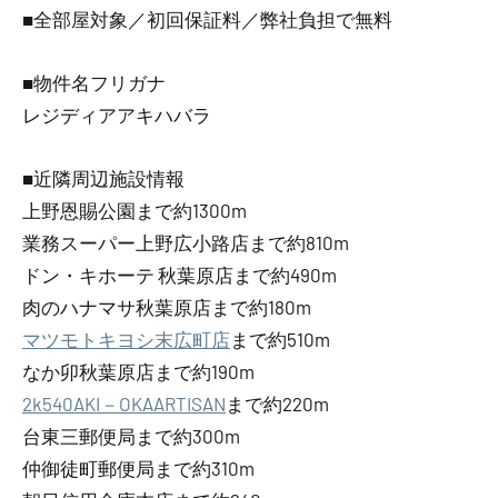
■全部屋対象／初回保証料／弊社負担で無料
■物件名フリガナ
レジディアアキハバラ
■近隣周辺施設情報
上野恩賜公園まで約1300m
業務スーパー上野広小路店まで約810m
ドン・キホーテ 秋葉原店まで約490m
肉のハナマサ秋葉原店まで約180m
マツモトキヨシ末広町店
まで約510m
なか卯秋葉原店まで約190m
2k540AKI－OKAARTISAN
まで約220m
台東三郵便局まで約300m
仲御徒町郵便局まで約310m