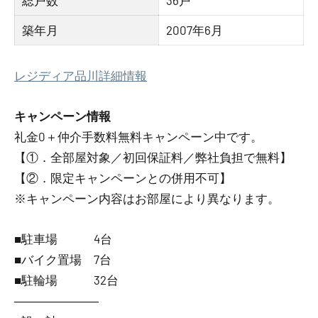
総戸数
36戸
築年月
2007年6月
レジディア品川詳細情報
キャンペーン情報
礼金0
＋
仲介手数料無料
キャンペーン中です。
【①．全部屋対象／初回保証料／弊社負担で無料】
【②．限定キャンペーンとの併用不可】
※キャンペーン内容はお部屋により異なります。
■駐車場 4台
■バイク置場 7台
■駐輪場 32台
―――――――