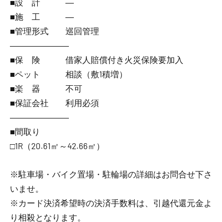
■設 計 ―
■施 工 ―
■管理形式 巡回管理
―――――――
■保 険 借家人賠償付き火災保険要加入
■ペット 相談（敷1積増）
■楽 器 不可
■保証会社 利用必須
―――――――
■間取り
□1R（20.61㎡～42.66㎡）
※駐車場・バイク置場・駐輪場の詳細はお問合せ下さ
いませ。
※カード決済希望時の決済手数料は、引越代還元金よ
り相殺となります。