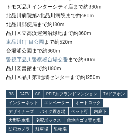
トモズ品川インターシティ店まで約360m
北品川病院第3北品川病院まで約480m
北品川郵便局まで約180m
品川区立高浜運河沿緑地まで約860m
東品川1丁目公園
まで約520m
台場浦公園まで約660m
警視庁品川警察署台場交番
まで約610m
品川図書館まで約1180m
品川区品川第1地域センターまで約1250m
BS
CATV
CS
REIT系ブランドマンション
TVドアホン
インターネット
エレベーター
オートロック
デザイナーズ
バイク置き場
ペット可
内廊下
Tags
大型駐車場
宅配ボックス
敷地内ゴミ置き場
防犯カメラ
駐車場
駐輪場