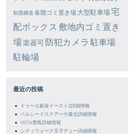
宅
大型駐車場
各階ゴミ置き場
制震構造
配ボックス
敷地内ゴミ置き
場
防犯カメラ
駐車場
楽器可
駐輪場
最近の投稿
ドゥーエ銀座イースト3詳細情報
ベルシードステアー大森北詳細情報
VISTA豊島詳細情報
シティウォーク王子デュー詳細情報