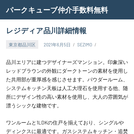
Skip
パークキューブ仲介手数料無料
to
content
レジディア品川詳細情報
東京都品川区
2021年6月5日
SEZIMO
品川エリアに建つデザイナーズマンション。印象深い
レッドブラウンの外観にダークトーンの素材を使用し
た共用部が重厚感を感じさせます。パウダールーム、
システムキッチン天板は人工大理石を使用する他、随
所にデザイン性の高い素材を使用し、大人の雰囲気が
漂うシックな建物です。
ワンルームと1LDKの住戸を揃えており、シングルや
ディンクスに最適です。ガスシステムキッチン・追焚