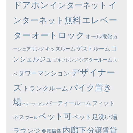
ドアホン
イ
インターネット
エレベー
ンターネット無料
ター
オートロック
オール電化
カ
コ
ゲストルーム
キッズルーム
ーシェアリング
ンシェルジュ
シアタールーム
ゴルフレンジ
ス
デザイナー
タワーマンション
パ
ズ
バイク置き
トランクルーム
場
パーティールーム
フィット
バレーサービス
ペット可
ペット足洗い場
ネス
プール
内廊下
分譲賃貸
ラウンジ
免震構造