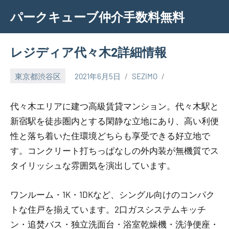
Skip
パークキューブ仲介手数料無料
to
content
レジディア代々木2詳細情報
東京都渋谷区
2021年6月5日
SEZIMO
代々木エリアに建つ高級賃貸マンション。代々木駅と
新宿駅を徒歩圏内とする閑静な立地にあり、高い利便
性と落ち着いた住環境どちらも享受できる好立地で
す。コンクリート打ちっぱなしの外内装が無機質でス
タイリッシュな雰囲気を演出しています。
ワンルーム・1K・1DKなど、シングル向けのコンパク
トな住戸を揃えています。2口ガスシステムキッチ
ン・追焚バス・独立洗面台・浴室乾燥機・洗浄便座・