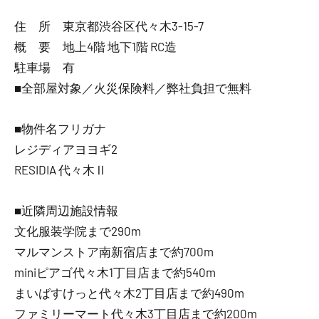
住 所 東京都渋谷区代々木3-15-7
概 要 地上4階 地下1階 RC造
駐車場 有
■全部屋対象／火災保険料／弊社負担で無料
■物件名フリガナ
レジディアヨヨギ2
RESIDIA 代々木Ⅱ
■近隣周辺施設情報
文化服装学院まで290m
マルマンストア南新宿店まで約700m
miniピアゴ代々木1丁目店まで約540m
まいばすけっと代々木2丁目店まで約490m
ファミリーマート代々木3丁目店まで約200m