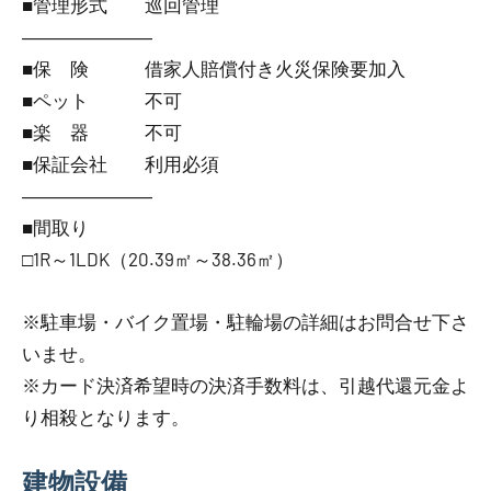
■管理形式 巡回管理
―――――――
■保 険 借家人賠償付き火災保険要加入
■ペット 不可
■楽 器 不可
■保証会社 利用必須
―――――――
■間取り
□1R～1LDK（20.39㎡～38.36㎡）
※駐車場・バイク置場・駐輪場の詳細はお問合せ下さ
いませ。
※カード決済希望時の決済手数料は、引越代還元金よ
り相殺となります。
建物設備