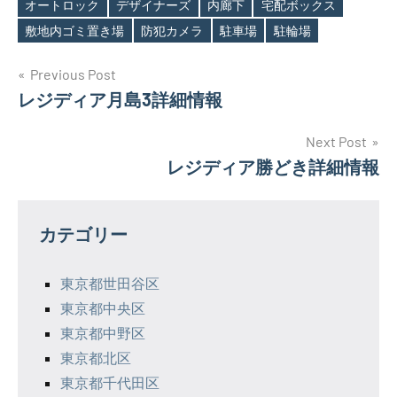
Tags
オートロック
デザイナーズ
内廊下
宅配ボックス
敷地内ゴミ置き場
防犯カメラ
駐車場
駐輪場
投
Previous Post
レジディア月島3詳細情報
稿
ナ
Next Post
レジディア勝どき詳細情報
ビ
ゲ
カテゴリー
ー
シ
東京都世田谷区
東京都中央区
ョ
東京都中野区
ン
東京都北区
東京都千代田区