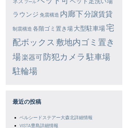
ペット可
ペット足洗い場
ネス
プール
内廊下
分譲賃貸
ラウンジ
免震構造
宅
大型駐車場
各階ゴミ置き場
制震構造
配ボックス
敷地内ゴミ置き
場
防犯カメラ
駐車場
楽器可
駐輪場
最近の投稿
ベルシードステアー大森北詳細情報
VISTA豊島詳細情報