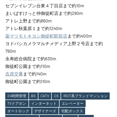
セブンイレブン台東４丁目店まで約10m
まいばすけっと仲御徒町店まで約290m
アトレ上野まで約860m
アトレ秋葉原１まで約1240m
薬マツモトキヨシ御徒町駅前店
まで約400m
ヨドバシカメラマルチメディア上野２号店まで約
790m
永寿総合病院まで約630m
御徒町公園まで約110m
吉原交番
まで約140m
御徒町公園まで約110m
24時間管理
BS
CATV
CS
REIT系ブランドマンション
TVドアホン
インターネット
エレベーター
Tags
オートロック
デザイナーズ
宅配ボックス