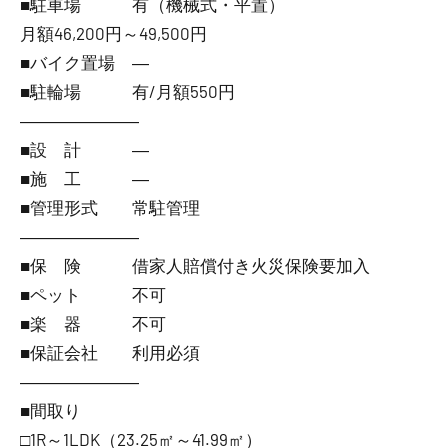
■駐車場 有（機械式・平置）
月額46,200円～49,500円
■バイク置場 ―
■駐輪場 有/月額550円
―――――――
■設 計 ―
■施 工 ―
■管理形式 常駐管理
―――――――
■保 険 借家人賠償付き火災保険要加入
■ペット 不可
■楽 器 不可
■保証会社 利用必須
―――――――
■間取り
□1R～1LDK（23.25㎡～41.99㎡）