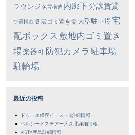
内廊下
分譲賃貸
ラウンジ
免震構造
宅
大型駐車場
各階ゴミ置き場
制震構造
配ボックス
敷地内ゴミ置き
場
防犯カメラ
駐車場
楽器可
駐輪場
最近の投稿
ドゥーエ銀座イースト3詳細情報
ベルシードステアー大森北詳細情報
VISTA豊島詳細情報