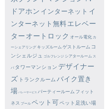
ドアホン
イ
インターネット
エレベー
ンターネット無料
ター
オートロック
オール電化
カ
コ
ゲストルーム
キッズルーム
ーシェアリング
ンシェルジュ
シアタールーム
ゴルフレンジ
ス
デザイナー
タワーマンション
パ
ズ
バイク置き
トランクルーム
場
パーティールーム
フィット
バレーサービス
ペット可
ペット足洗い場
ネス
プール