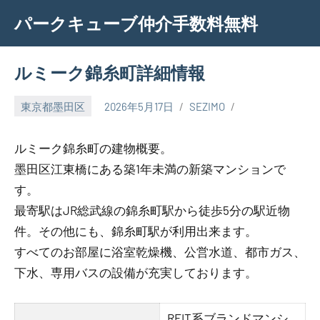
Skip
パークキューブ仲介手数料無料
to
content
ルミーク錦糸町詳細情報
東京都墨田区
2026年5月17日
SEZIMO
ルミーク錦糸町の建物概要。
墨田区江東橋にある築1年未満の新築マンションで
す。
最寄駅はJR総武線の錦糸町駅から徒歩5分の駅近物
件。その他にも、錦糸町駅が利用出来ます。
すべてのお部屋に浴室乾燥機、公営水道、都市ガス、
下水、専用バスの設備が充実しております。
REIT系ブランドマンシ