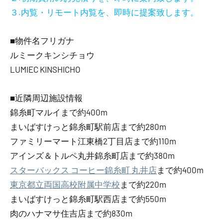
３.内覧・リモート内覧を、即時に提案致します。
■物件名フリガナ
ルミークキンシチョウ
LUMIEC KINSHICHO
■近隣周辺施設情報
錦糸町マルイまで約400m
まいばすけっと錦糸町駅前店まで約280m
ファミリーマート江東橋2丁目店まで約110m
アインズ＆トルペ丸井錦糸町店まで約380m
スターバックス コーヒー錦糸町 丸井店
まで約400m
東京都立両国高校附属中学校
まで約220m
まいばすけっと錦糸町駅西店まで約550m
肉のハナマサ住吉店まで約830m