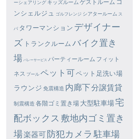
コ
ゲストルーム
キッズルーム
ーシェアリング
ンシェルジュ
シアタールーム
ゴルフレンジ
ス
デザイナー
タワーマンション
パ
ズ
バイク置き
トランクルーム
場
パーティールーム
フィット
バレーサービス
ペット可
ペット足洗い場
ネス
プール
内廊下
分譲賃貸
ラウンジ
免震構造
宅
大型駐車場
各階ゴミ置き場
制震構造
配ボックス
敷地内ゴミ置き
場
防犯カメラ
駐車場
楽器可