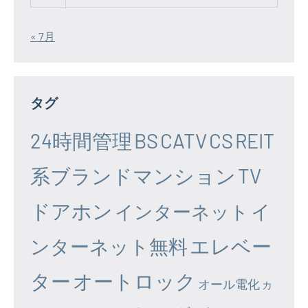
« 7月
タグ
24時間管理
BS
CATV
CS
REIT
系ブランドマンション
TV
ドアホン
イ
インターネット
エレベー
ンターネット無料
ター
オートロック
オール電化
カ