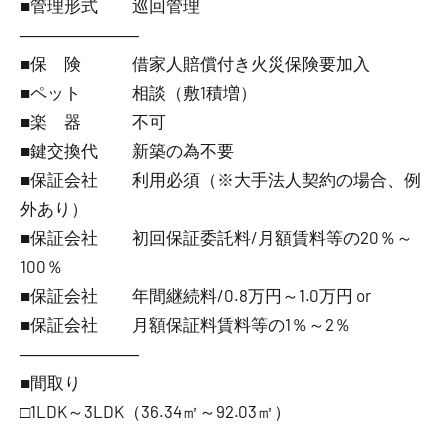
■管理形式 巡回管理
―――――――
■保 険 借家人賠償付き火災保険要加入
■ペット 相談（敷1積増）
■楽 器 不可
■鍵交換代 新築の為不要
■保証会社 利用必須（※大手法人契約の場合、例
外あり）
■保証会社 初回保証委託料/月額賃料等の20％～
100％
■保証会社 年間継続料/0.8万円～1.0万円 or
■保証会社 月額保証料賃料等の1％～2％
―――――――
■間取り
□1LDK～3LDK（36.34㎡～92.03㎡）