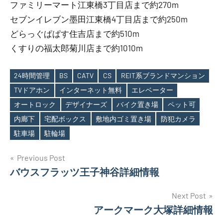
ファミリーマート江東橋3丁目店まで約270m
セブンイレブン墨田江東橋4丁目店まで約250m
どらっぐぱぱす住吉店まで約510m
くすりの福太郎菊川店まで約1010m
24時間管理
BS
CATV
CS
REIT系ブランドマンション
TVドアホン
インターネット無料
エレベーター
オートロック
デザイナーズ
バイク置き場
ペット可
Tags
内廊下
宅配ボックス
敷地内ゴミ置き場
防犯カメラ
駐車場
駐輪場
投
Previous Post
バウスフラッツ王子神谷詳細情報
稿
ナ
Next Post
アークマーク大塚詳細情報
ビ