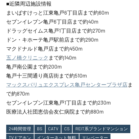
■近隣周辺施設情報
まいばすけっと江東亀戸6丁目店まで約60m
セブンイレブン亀戸6丁目店まで約40m
ドラッグセイムス亀戸1丁目店まで約270m
ドン・キホーテ亀戸駅前店まで約290m
マクドナルド亀戸店まで約450m
五ノ橋クリニック
まで約140m
亀戸南公園まで約200m
亀戸十三間通り商店街まで約510m
マックスバリュエクスプレス亀戸センタープラザ店
ま
で約870m
セブンイレブン江東亀戸1丁目店まで約230m
医療法人社団恵信会友仁病院まで約880m
24時間管理
BS
CATV
CS
REIT系ブランドマンション
TVドアホン
インターネット無料
エレベーター