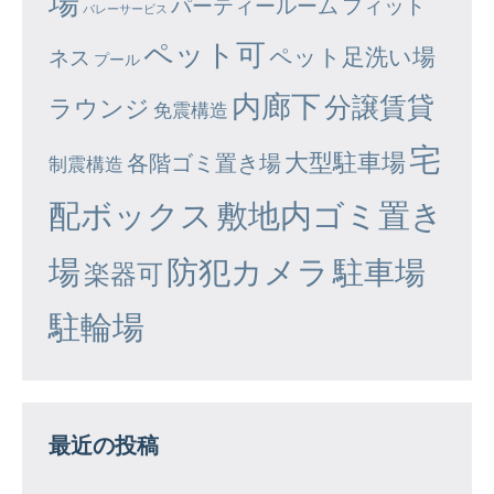
場
パーティールーム
フィット
バレーサービス
ペット可
ペット足洗い場
ネス
プール
内廊下
分譲賃貸
ラウンジ
免震構造
宅
大型駐車場
各階ゴミ置き場
制震構造
配ボックス
敷地内ゴミ置き
場
防犯カメラ
駐車場
楽器可
駐輪場
最近の投稿