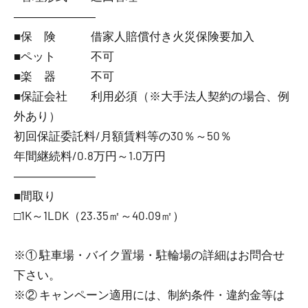
―――――――
■保 険 借家人賠償付き火災保険要加入
■ペット 不可
■楽 器 不可
■保証会社 利用必須（※大手法人契約の場合、例
外あり）
初回保証委託料/月額賃料等の30％～50％
年間継続料/0.8万円～1.0万円
―――――――
■間取り
□1K～1LDK（23.35㎡～40.09㎡）
※① 駐車場・バイク置場・駐輪場の詳細はお問合せ
下さい。
※② キャンペーン適用には、制約条件・違約金等は