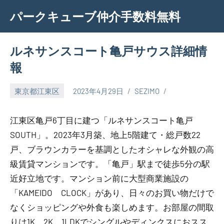
Skip
パークキューブ仲介手数料無料
to
content
ルネサンスコート亀戸サウス詳細情
報
東京都江東区
2023年4月29日
SEZIMO
江東区亀戸6丁目に建つ「ルネサンスコート亀戸
SOUTH」。2023年3月築、地上5階建て・総戸数22
戸、ブラウンカラーを基調としたオシャレな外観の高
級賃貸マンションです。「亀戸」駅まで徒歩5分の駅
近好立地です。マンション前に大型商業施設の
「KAMEIDO CLOCK」があり、日々のお買い物だけで
なくショッピングや外食も楽しめます。お部屋の間取
りは1K、2K、1LDKでシングルやディンクスにおスス