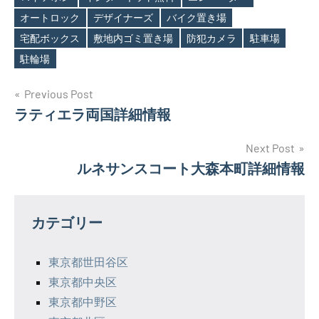
オートロック
デザイナーズ
バイク置き場
Tags
宅配ボックス
敷地内ゴミ置き場
防犯カメラ
駐車場
駐輪場
投
Previous Post
ラティエラ両国詳細情報
稿
ナ
Next Post
ルネサンスコート大森本町詳細情報
ビ
ゲ
カテゴリー
ー
シ
東京都世田谷区
東京都中央区
ョ
東京都中野区
ン