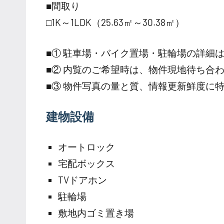
■間取り
□1K～1LDK（25.63㎡～30.38㎡）
■① 駐車場・バイク置場・駐輪場の詳細
■② 内覧のご希望時は、物件現地待ち合
■③ 物件写真の量と質、情報更新鮮度に
建物設備
オートロック
宅配ボックス
TVドアホン
駐輪場
敷地内ゴミ置き場