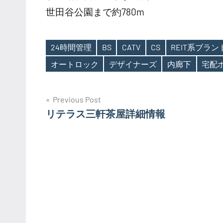
世田谷公園まで約780m
24時間管理
BS
CATV
CS
REIT系ブラ
Tags
オートロック
デザイナーズ
内廊下
宅配
投
Previous Post
リテラス三軒茶屋詳細情報
稿
ナ
ビ
ゲ
ー
シ