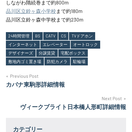
しながわ隋続巻まで約800m
品川区立鈴ヶ森小学校
まで約180m
品川区立鈴ヶ森中学校まで約230m
24時間管理
BS
CATV
CS
TVドアホン
インターネット
エレベーター
オートロック
Tags
デザイナーズ
分譲賃貸
宅配ボックス
敷地内ゴミ置き場
防犯カメラ
駐輪場
投
Previous Post
カバナ東駒形詳細情報
稿
ナ
Next Post
ヴィークブライト日本橋人形町詳細情報
ビ
ゲ
カテゴリー