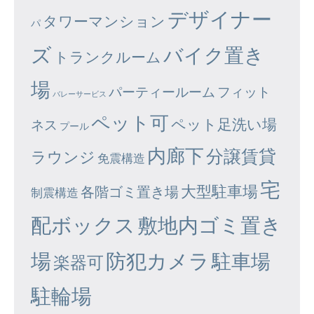
デザイナー
タワーマンション
パ
ズ
バイク置き
トランクルーム
場
パーティールーム
フィット
バレーサービス
ペット可
ペット足洗い場
ネス
プール
内廊下
分譲賃貸
ラウンジ
免震構造
宅
大型駐車場
各階ゴミ置き場
制震構造
配ボックス
敷地内ゴミ置き
場
防犯カメラ
駐車場
楽器可
駐輪場