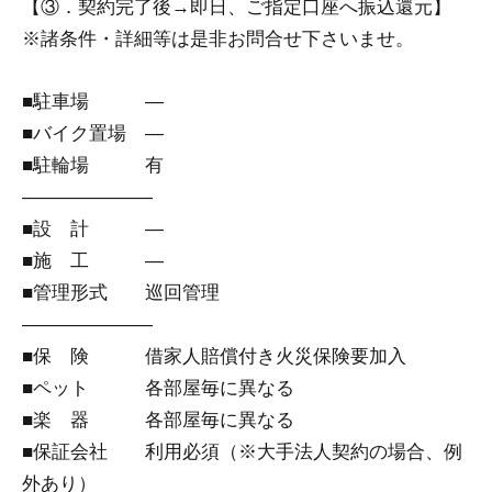
【③．契約完了後→即日、ご指定口座へ振込還元】
※諸条件・詳細等は是非お問合せ下さいませ。
■駐車場 ―
■バイク置場 ―
■駐輪場 有
―――――――
■設 計 ―
■施 工 ―
■管理形式 巡回管理
―――――――
■保 険 借家人賠償付き火災保険要加入
■ペット 各部屋毎に異なる
■楽 器 各部屋毎に異なる
■保証会社 利用必須（※大手法人契約の場合、例
外あり）