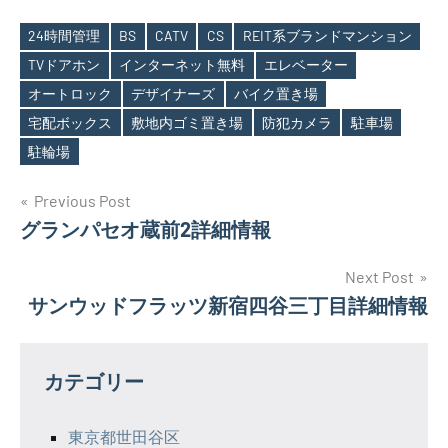
24時間管理
BS
CATV
CS
REIT系ブランドマンション
TVドアホン
インターネット無料
エレベーター
オートロック
デザイナーズ
バイク置き場
Tags
宅配ボックス
敷地内ゴミ置き場
防犯カメラ
駐車場
駐輪場
投
Previous Post
グランパセオ蔵前2詳細情報
稿
ナ
Next Post
サンウッドフラッツ新宿四谷三丁目詳細情報
ビ
ゲ
カテゴリー
ー
シ
東京都世田谷区