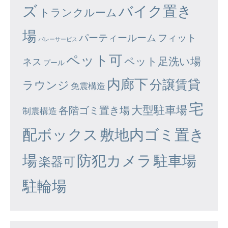
ズ
バイク置き
トランクルーム
場
パーティールーム
フィット
バレーサービス
ペット可
ペット足洗い場
ネス
プール
内廊下
分譲賃貸
ラウンジ
免震構造
宅
大型駐車場
各階ゴミ置き場
制震構造
配ボックス
敷地内ゴミ置き
場
防犯カメラ
駐車場
楽器可
駐輪場