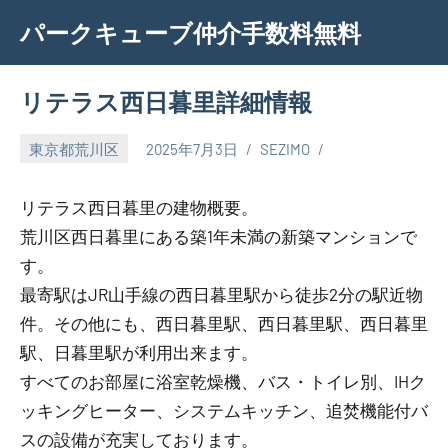
Skip
パークキューブ仲介手数料無料
to
content
リテラス西日暮里詳細情報
東京都荒川区
2025年7月3日
SEZIMO
リテラス西日暮里の建物概要。
荒川区西日暮里にある築1年未満の新築マンションで
す。
最寄駅はJR山手線の西日暮里駅から徒歩2分の駅近物
件。その他にも、西日暮里駅、西日暮里駅、西日暮里
駅、日暮里駅が利用出来ます。
すべてのお部屋に浴室乾燥機、バス・トイレ別、IHク
ッキングヒーター、システムキッチン、追焚機能付バ
スの設備が充実しております。