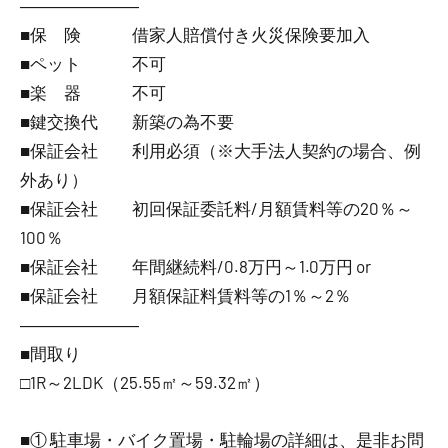
―――――――
■保 険 借家人賠償付き火災保険要加入
■ペット 不可
■楽 器 不可
■鍵交換代 新築の為不要
■保証会社 利用必須（※大手法人契約の場合、例
外あり）
■保証会社 初回保証委託料/月額賃料等の20％～
100％
■保証会社 年間継続料/0.8万円～1.0万円 or
■保証会社 月額保証料賃料等の1％～2％
―――――――
■間取り
□1R～2LDK（25.55㎡～59.32㎡）
■① 駐車場・バイク置場・駐輪場の詳細は、是非お問