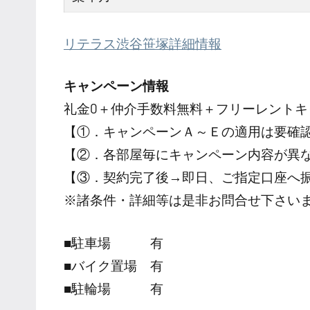
リテラス渋谷笹塚詳細情報
キャンペーン情報
礼金0
＋
仲介手数料無料
＋
フリーレント
キ
【①．キャンペーンＡ～Ｅの適用は要確
【②．各部屋毎にキャンペーン内容が異
【③．契約完了後→即日、ご指定口座へ
※諸条件・詳細等は是非お問合せ下さい
■駐車場 有
■バイク置場 有
■駐輪場 有