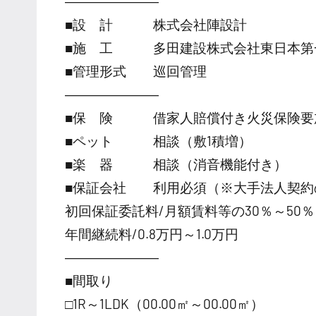
―――――――
■設 計 株式会社陣設計
■施 工 多田建設株式会社東日本第
■管理形式 巡回管理
―――――――
■保 険 借家人賠償付き火災保険要
■ペット 相談（敷1積増）
■楽 器 相談（消音機能付き）
■保証会社 利用必須（※大手法人契約
初回保証委託料/月額賃料等の30％～50％
年間継続料/0.8万円～1.0万円
―――――――
■間取り
□1R～1LDK（00.00㎡～00.00㎡）