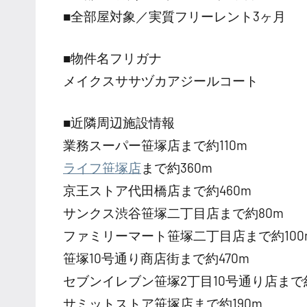
■全部屋対象／実質フリーレント3ヶ月
■物件名フリガナ
メイクスササヅカアジールコート
■近隣周辺施設情報
業務スーパー笹塚店まで約110m
ライフ笹塚店
まで約360m
京王ストア代田橋店まで約460m
サンクス渋谷笹塚二丁目店まで約80m
ファミリーマート笹塚二丁目店まで約100
笹塚10号通り商店街まで約470m
セブンイレブン笹塚2丁目10号通り店まで約
サミットストア笹塚店まで約190m