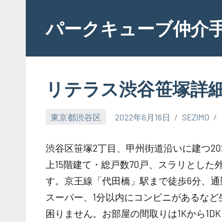
Skip
to
パークキューブ仲介
content
リテラス渋谷笹塚詳
東京都渋谷区
2022年6月16日
SEZIMO
渋谷区笹塚2丁目、甲州街道沿いに建つ20
上15階建て・総戸数70戸、スラリとし
す。京王線「代田橋」駅まで徒歩6分、
スーパー、1分以内にコンビニがあるなど
困りません。お部屋の間取りは1Kから1