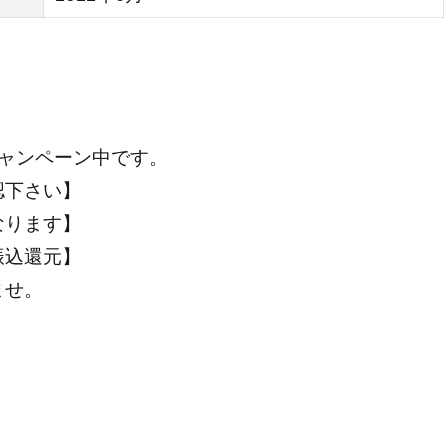
ャンペーン中です。
認下さい】
なります】
振込還元】
ませ。