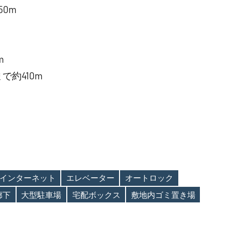
0m
m
約410m
インターネット
エレベーター
オートロック
廊下
大型駐車場
宅配ボックス
敷地内ゴミ置き場