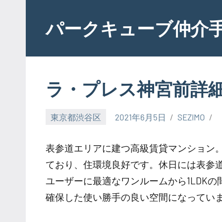
Skip
to
パークキューブ仲介
content
ラ・プレス神宮前詳
東京都渋谷区
2021年6月5日
SEZIMO
表参道エリアに建つ高級賃貸マンション
ており、住環境良好です。休日には表参
ユーザーに最適なワンルームから1LDK
確保した使い勝手の良い空間になってい