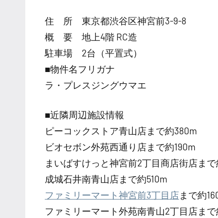
住 所 東京都渋谷区神宮前3-9-8
概 要 地上4階 RC造
駐車場 2台（平置式）
■物件名フリガナ
ラ・プレスジングウマエ
■近隣周辺施設情報
ピーコックストア青山店まで約380m
ビオセボン外苑西通り店まで約190m
まいばすけっと神宮前2丁目商店街店まで約
成城石井南青山店まで約510m
ファミリーマート神宮前3丁目店
まで約16
ファミリーマート外苑南青山2丁目店まで約