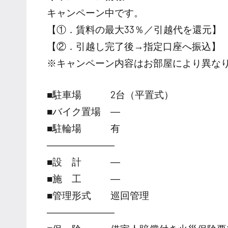
キャンペーン中です。
【①．賃料の最大33％／引越代を還元】
【②．引越し完了後→指定口座へ振込】
※キャンペーン内容はお部屋により異な
■駐車場 2台（平置式）
■バイク置場 ―
■駐輪場 有
―――――――
■設 計 ―
■施 工 ―
■管理形式 巡回管理
―――――――