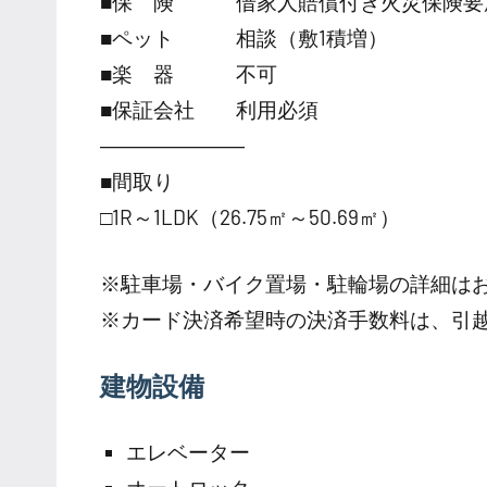
■保 険 借家人賠償付き火災保険要
■ペット 相談（敷1積増）
■楽 器 不可
■保証会社 利用必須
―――――――
■間取り
□1R～1LDK（26.75㎡～50.69㎡）
※駐車場・バイク置場・駐輪場の詳細は
※カード決済希望時の決済手数料は、引
建物設備
エレベーター