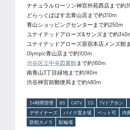
ナチュラルローソン神宮外苑西店まで約35
どらっぐぱぱす北青山店まで約310m
青山ショッピングセンターまで約250m
ユナイテッドアローズ&サンズまで約340
ユナイテッドアローズ原宿本店メンズ館まで
Olympic青山店まで約100m
渋谷区立中央図書館
まで約160m
南青山3丁目緑地まで約180m
渋谷神宮前郵便局まで約480m
24時間管理
BS
CATV
CS
TVドアホン
デザイナーズ
バイク置き場
ペット可
内
Tags
防犯カメラ
駐輪場