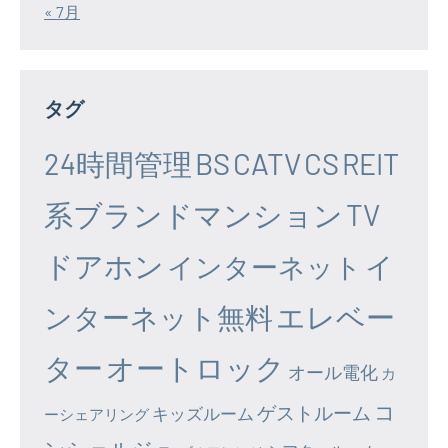
« 7月
タグ
24時間管理
BS
CATV
CS
REIT
系ブランドマンション
TV
ドアホン
イ
インターネット
エレベー
ンターネット無料
ター
オートロック
オール電化
カ
コ
ゲストルーム
キッズルーム
ーシェアリング