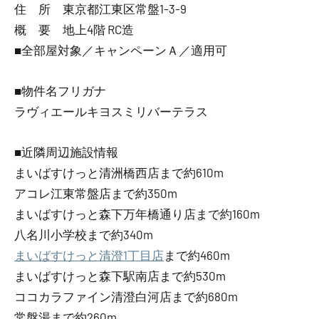
住 所 東京都江東区常盤1-3-9
概 要 地上4階 RC造
■全部屋対象／キャンペーンＡ／適用可
■物件名フリガナ
ラヴィエールキヨスミリバーテラス
■近隣周辺施設情報
まいばすけっと清洲橋西店まで約610m
アコレ江東常盤店まで約350m
まいばすけっと森下万年橋通り店まで約160m
八名川小学校まで約340m
まいばすけっと清澄1丁目店
まで約460m
まいばすけっと森下駅南店まで約530m
ココカラファイン清澄白河店まで約680m
常盤湯まで約260m