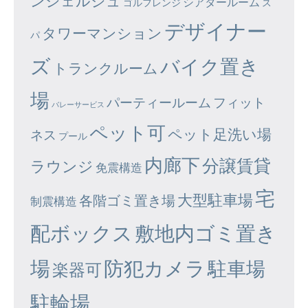
ンシェルジュ
シアタールーム
ゴルフレンジ
ス
デザイナー
タワーマンション
パ
ズ
バイク置き
トランクルーム
場
パーティールーム
フィット
バレーサービス
ペット可
ペット足洗い場
ネス
プール
内廊下
分譲賃貸
ラウンジ
免震構造
宅
大型駐車場
各階ゴミ置き場
制震構造
配ボックス
敷地内ゴミ置き
場
防犯カメラ
駐車場
楽器可
駐輪場