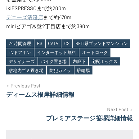
ikiESPRESSOまで約200m
デニーズ清澄店
まで約470m
miniピアゴ常盤2丁目店まで約380m
24時間管理
BS
CATV
CS
REIT系ブランドマンション
TVドアホン
インターネット無料
オートロック
Tags
デザイナーズ
バイク置き場
内廊下
宅配ボックス
敷地内ゴミ置き場
防犯カメラ
駐輪場
投
Previous Post
ディームス根岸詳細情報
稿
ナ
Next Post
プレミアステージ笹塚詳細情報
ビ
ゲ