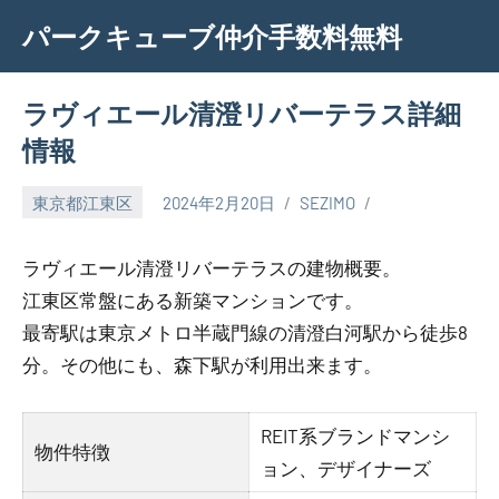
Skip
パークキューブ仲介手数料無料
to
content
ラヴィエール清澄リバーテラス詳細
情報
東京都江東区
2024年2月20日
SEZIMO
ラヴィエール清澄リバーテラスの建物概要。
江東区常盤にある新築マンションです。
最寄駅は東京メトロ半蔵門線の清澄白河駅から徒歩8
分。その他にも、森下駅が利用出来ます。
REIT系ブランドマンシ
物件特徴
ョン、デザイナーズ