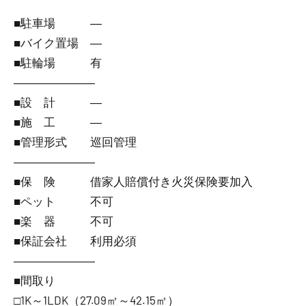
■駐車場 ―
■バイク置場 ―
■駐輪場 有
―――――――
■設 計 ―
■施 工 ―
■管理形式 巡回管理
―――――――
■保 険 借家人賠償付き火災保険要加入
■ペット 不可
■楽 器 不可
■保証会社 利用必須
―――――――
■間取り
□1K～1LDK（27.09㎡～42.15㎡）