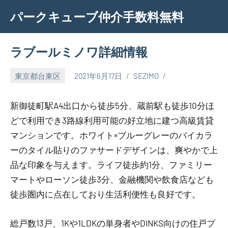
Skip
パークキューブ仲介手数料無料
to
content
ラブールミノワ詳細情報
東京都台東区
2021年6月17日
SEZIMO
新御徒町駅A4出口から徒歩5分、蔵前駅も徒歩10分ほ
どで利用でき3路線利用可能の好立地に建つ高級賃貸
マンションです。ホワイト×ブルーグレーのバイカラ
ーのタイル貼りのファサードデザインは、爽やかで上
品な印象を与えます。ライフ徒歩約1分、ファミリー
マートやローソン徒歩3分、金融機関や飲食店なども
徒歩圏内に点在しており生活利便性も良好です。
総戸数13戸、1Kや1LDKの単身者やDINKS向けの住戸プ