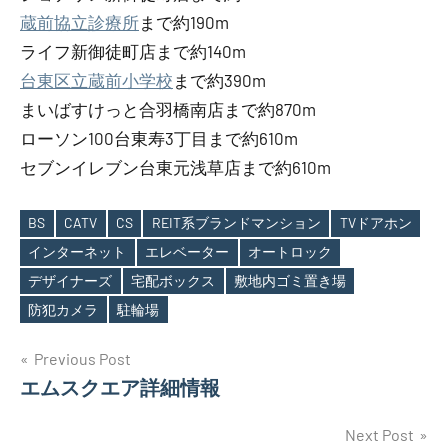
蔵前協立診療所
まで約190m
ライフ新御徒町店まで約140m
台東区立蔵前小学校
まで約390m
まいばすけっと合羽橋南店まで約870m
ローソン100台東寿3丁目まで約610m
セブンイレブン台東元浅草店まで約610m
BS
CATV
CS
REIT系ブランドマンション
TVドアホン
インターネット
エレベーター
オートロック
Tags
デザイナーズ
宅配ボックス
敷地内ゴミ置き場
防犯カメラ
駐輪場
投
Previous Post
エムスクエア詳細情報
稿
ナ
Next Post