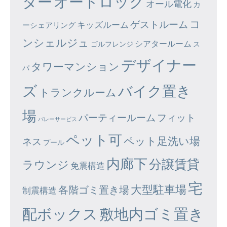
ター
オートロック
オール電化
カ
コ
ゲストルーム
キッズルーム
ーシェアリング
ンシェルジュ
シアタールーム
ゴルフレンジ
ス
デザイナー
タワーマンション
パ
ズ
バイク置き
トランクルーム
場
パーティールーム
フィット
バレーサービス
ペット可
ペット足洗い場
ネス
プール
内廊下
分譲賃貸
ラウンジ
免震構造
宅
大型駐車場
各階ゴミ置き場
制震構造
配ボックス
敷地内ゴミ置き