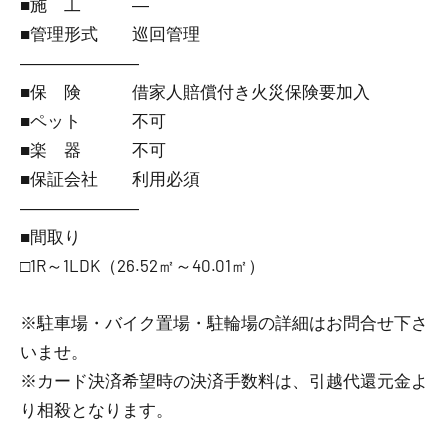
■施 工 ―
■管理形式 巡回管理
―――――――
■保 険 借家人賠償付き火災保険要加入
■ペット 不可
■楽 器 不可
■保証会社 利用必須
―――――――
■間取り
□1R～1LDK（26.52㎡～40.01㎡）
※駐車場・バイク置場・駐輪場の詳細はお問合せ下さ
いませ。
※カード決済希望時の決済手数料は、引越代還元金よ
り相殺となります。