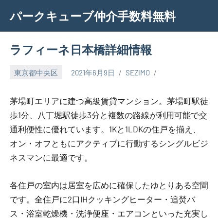
Skip
パークキューブ仲介手数料無料
to
content
ラフィーネ日本橋詳細情報
東京都中央区
2021年6月9日
SEZIMO
茅場町エリアに建つ高級賃貸マンション。茅場町駅徒
歩1分、八丁堀駅徒歩3分と複数の路線が利用可能で交
通利便性に優れています。1Kと1LDKの住戸を揃え、
オン・オフともにアクティブに行動するシングルビジ
ネスマンに最適です。
各住戸の室内は居室を広めに確保したゆとりある空間
です。全住戸に2口IHクッキングヒーター・追焚バ
ス・浴室乾燥機・洗浄便座・エアコンといった充実し