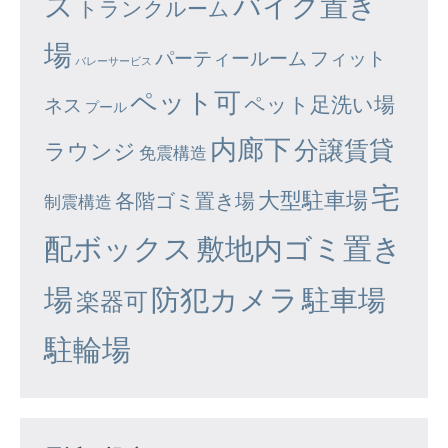
ズ
バイク置き
トランクルーム
場
パーティールーム
フィット
バレーサービス
ペット可
ペット足洗い場
ネス
プール
内廊下
分譲賃貸
ラウンジ
免震構造
宅
大型駐車場
各階ゴミ置き場
制震構造
配ボックス
敷地内ゴミ置き
場
防犯カメラ
駐車場
楽器可
駐輪場