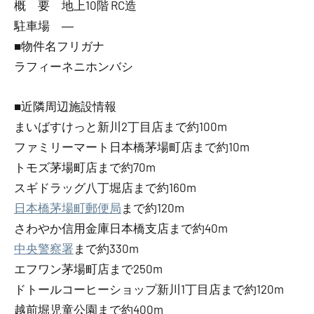
概 要 地上10階 RC造
駐車場 ―
■物件名フリガナ
ラフィーネニホンバシ
■近隣周辺施設情報
まいばすけっと新川2丁目店まで約100m
ファミリーマート日本橋茅場町店まで約10m
トモズ茅場町店まで約70m
スギドラッグ八丁堀店まで約160m
日本橋茅場町郵便局
まで約120m
さわやか信用金庫日本橋支店まで約40m
中央警察署
まで約330m
エフワン茅場町店まで250m
ドトールコーヒーショップ新川1丁目店まで約120m
越前堀児童公園まで約400m