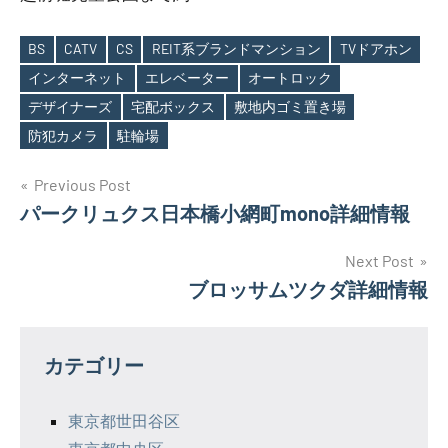
BS
CATV
CS
REIT系ブランドマンション
TVドアホン
インターネット
エレベーター
オートロック
Tags
デザイナーズ
宅配ボックス
敷地内ゴミ置き場
防犯カメラ
駐輪場
投
Previous Post
パークリュクス日本橋小網町mono詳細情報
稿
ナ
Next Post
ブロッサムツクダ詳細情報
ビ
ゲ
カテゴリー
ー
シ
東京都世田谷区