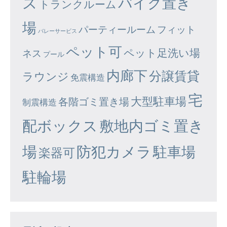
ズ
バイク置き
トランクルーム
場
パーティールーム
フィット
バレーサービス
ペット可
ペット足洗い場
ネス
プール
内廊下
分譲賃貸
ラウンジ
免震構造
宅
大型駐車場
各階ゴミ置き場
制震構造
配ボックス
敷地内ゴミ置き
場
防犯カメラ
駐車場
楽器可
駐輪場