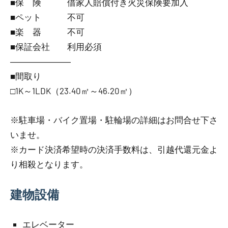
■保 険 借家人賠償付き火災保険要加入
■ペット 不可
■楽 器 不可
■保証会社 利用必須
―――――――
■間取り
□1K～1LDK（23.40㎡～46.20㎡）
※駐車場・バイク置場・駐輪場の詳細はお問合せ下さ
いませ。
※カード決済希望時の決済手数料は、引越代還元金よ
り相殺となります。
建物設備
エレベーター