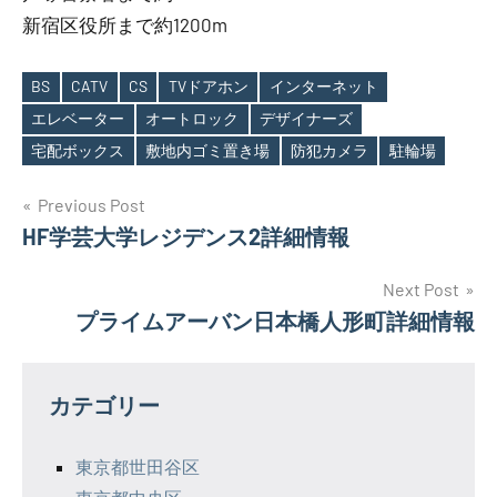
新宿区役所まで約1200m
BS
CATV
CS
TVドアホン
インターネット
エレベーター
オートロック
デザイナーズ
Tags
宅配ボックス
敷地内ゴミ置き場
防犯カメラ
駐輪場
投
Previous Post
HF学芸大学レジデンス2詳細情報
稿
ナ
Next Post
プライムアーバン日本橋人形町詳細情報
ビ
ゲ
カテゴリー
ー
シ
東京都世田谷区