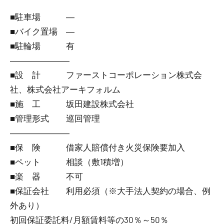
■駐車場 ―
■バイク置場 ―
■駐輪場 有
―――――――
■設 計 ファーストコーポレーション株式会
社、株式会社アーキフォルム
■施 工 坂田建設株式会社
■管理形式 巡回管理
―――――――
■保 険 借家人賠償付き火災保険要加入
■ペット 相談（敷1積増）
■楽 器 不可
■保証会社 利用必須（※大手法人契約の場合、例
外あり）
初回保証委託料/月額賃料等の30％～50％