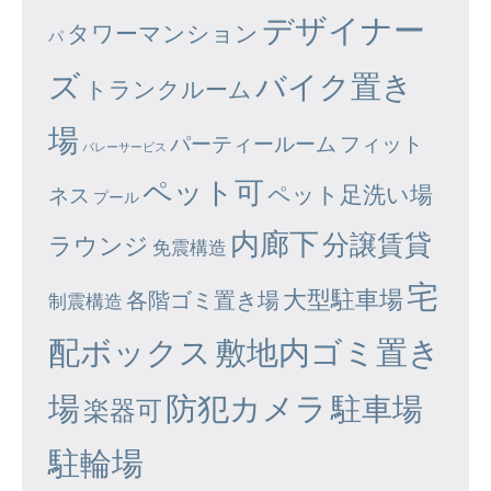
デザイナー
タワーマンション
パ
ズ
バイク置き
トランクルーム
場
パーティールーム
フィット
バレーサービス
ペット可
ペット足洗い場
ネス
プール
内廊下
分譲賃貸
ラウンジ
免震構造
宅
大型駐車場
各階ゴミ置き場
制震構造
配ボックス
敷地内ゴミ置き
場
防犯カメラ
駐車場
楽器可
駐輪場