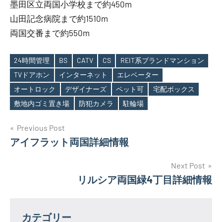
墨田区立両国小学校まで約450m
山田記念病院まで約1510m
両国交番まで約550m
24時間管理
BS
CATV
CS
REIT系ブランドマンション
TVドアホン
インターネット
エレベーター
Tags
オートロック
デザイナーズ
ペット可
宅配ボックス
敷地内ゴミ置き場
防犯カメラ
駐輪場
投
Previous Post
アイフラット両国詳細情報
稿
ナ
Next Post
リルシア両国緑4丁目詳細情報
ビ
ゲ
カテゴリー