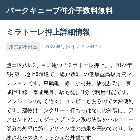
Skip
パークキューブ仲介手数料無料
to
content
ミラトーレ押上詳細情報
東京都墨田区
2023年4月6日
SEZIMO
墨田区八広2丁目に建つ「ミラトーレ押上」。2023年
3月築、地上5階建て・総戸数9戸の低層型高級賃貸マ
ンションです。東武亀戸線「小村井」駅徒歩7分、京
成押上線「京成曳舟」駅も徒歩11分で利用可能です。
マンションのすぐ近くにコンビニもあるので大変便利
です。建物はコンクリート打ちっぱなしの外装に、ア
クセントとしてダークブラウン系の塗装をバルコニー
部分の外壁に施しデザイン性の効果を高めており、洗
練されたスタイリッシュな外観です。