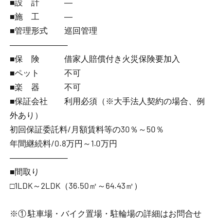
■設 計 ―
■施 工 ―
■管理形式 巡回管理
―――――――
■保 険 借家人賠償付き火災保険要加入
■ペット 不可
■楽 器 不可
■保証会社 利用必須（※大手法人契約の場合、例
外あり）
初回保証委託料/月額賃料等の30％～50％
年間継続料/0.8万円～1.0万円
―――――――
■間取り
□1LDK～2LDK（36.50㎡～64.43㎡）
※① 駐車場・バイク置場・駐輪場の詳細はお問合せ