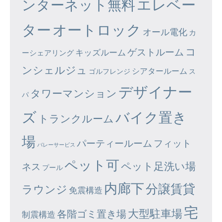
エレベー
ンターネット無料
ター
オートロック
オール電化
カ
コ
ゲストルーム
キッズルーム
ーシェアリング
ンシェルジュ
シアタールーム
ゴルフレンジ
ス
デザイナー
タワーマンション
パ
ズ
バイク置き
トランクルーム
場
パーティールーム
フィット
バレーサービス
ペット可
ペット足洗い場
ネス
プール
内廊下
分譲賃貸
ラウンジ
免震構造
宅
大型駐車場
各階ゴミ置き場
制震構造