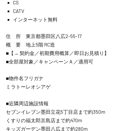
CS
CATV
インターネット無料
住 所 東京都墨田区八広2-55-17
概 要 地上5階 RC造
■【→ 契約金／初期費用概算／即日お見積り】
■全部屋対象／キャンペーンＡ／適用可
■物件名フリガナ
ミラトーレオシアゲ
■近隣周辺施設情報
セブンイレブン墨田立花5丁目店まで約350m
くすりの福太郎京島店まで約470m
キッズガーデン墨田八広まで約280m