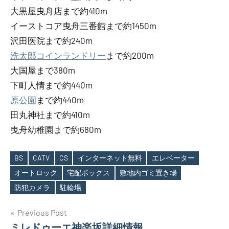
大黒屋曳舟店まで約410m
イーストコア曳舟三番館まで約1450m
沢田医院まで約240m
洗太郎コインランドリー
まで約200m
大国屋まで380m
下町人情まで約440m
原公園
まで約440m
田丸神社まで約410m
曳舟幼稚園まで約680m
BS
CATV
CS
インターネット無料
エレベーター
オートロック
宅配ボックス
敷地内ゴミ置き場
Tags
防犯カメラ
駐輪場
投
Previous Post
ミレドゥーエ神楽坂詳細情報