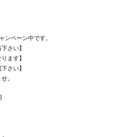
ャンペーン中です。
絡下さい】
なります】
認下さい】
ませ。
円