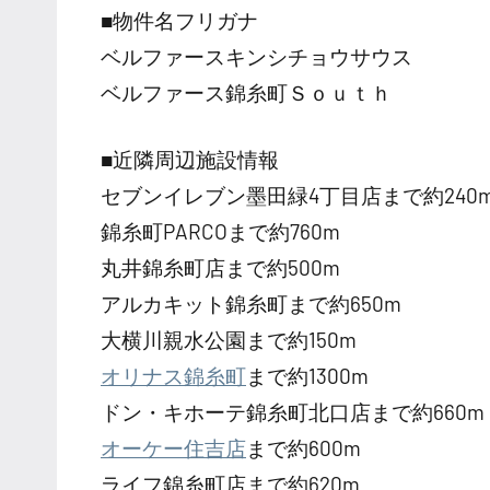
■物件名フリガナ
ベルファースキンシチョウサウス
ベルファース錦糸町Ｓｏｕｔｈ
■近隣周辺施設情報
セブンイレブン墨田緑4丁目店まで約240
錦糸町PARCOまで約760m
丸井錦糸町店まで約500m
アルカキット錦糸町まで約650m
大横川親水公園まで約150m
オリナス錦糸町
まで約1300m
ドン・キホーテ錦糸町北口店まで約660m
オーケー住吉店
まで約600m
ライフ錦糸町店まで約620m