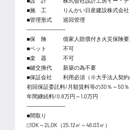
■設 計 株式会社設計工房イー・デ
■施 工 りんかい日産建設株式会社
■管理形式 巡回管理
―――――――
■保 険 借家人賠償付き火災保険要
■ペット 不可
■楽 器 不可
■鍵交換代 新築の為不要
■保証会社 利用必須（※大手法人契約
初回保証委託料/月額賃料等の30％～50％
年間継続料/0.8万円～1.0万円
―――――――
■間取り
□1DK～2LDK（25.12㎡～46.03㎡）