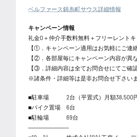
ベルファース錦糸町サウス詳細情報
キャンペーン情報
礼金0
＋
仲介手数料無料
＋
フリーレント
キ
【①．キャンペーン適用はお気軽にご連
【②．各部屋毎にキャンペーン内容が異
【③．詳細内容は全てお問合せにてご確
※諸条件・詳細等は是非お問合せ下さい
■駐車場 2台（平置式）月額38,500
■バイク置場 6台
■駐輪場 69台
―――――――