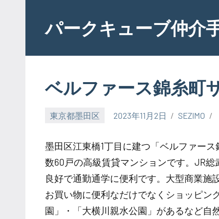
Skip
to
パークキューブ仲介
content
ベルファース錦糸町
東京都墨田区
2023年11月2日
SEZIMO
墨田区江東橋1丁目に建つ「ベルファース錦糸町
数60戸の高級賃貸マンションです。JR
良好で通勤通学に便利です。大型商業施
お買い物に便利なだけでなくショッピン
園」・「大横川親水公園」があるなど自然