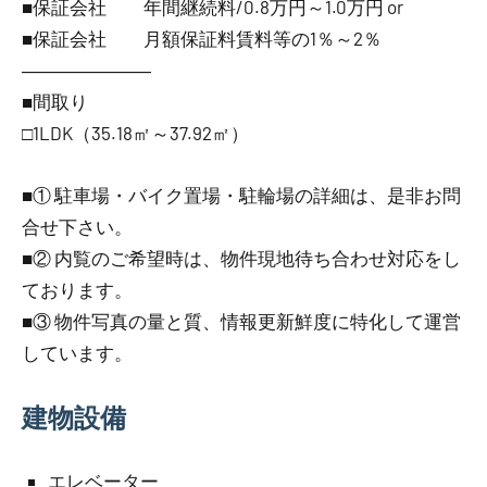
■保証会社 年間継続料/0.8万円～1.0万円 or
■保証会社 月額保証料賃料等の1％～2％
―――――――
■間取り
□1LDK（35.18㎡～37.92㎡）
■① 駐車場・バイク置場・駐輪場の詳細は、是非お問
合せ下さい。
■② 内覧のご希望時は、物件現地待ち合わせ対応をし
ております。
■③ 物件写真の量と質、情報更新鮮度に特化して運営
しています。
建物設備
エレベーター