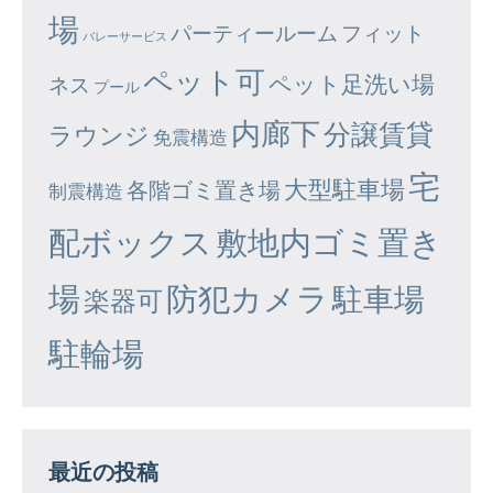
場
パーティールーム
フィット
バレーサービス
ペット可
ペット足洗い場
ネス
プール
内廊下
分譲賃貸
ラウンジ
免震構造
宅
大型駐車場
各階ゴミ置き場
制震構造
配ボックス
敷地内ゴミ置き
場
防犯カメラ
駐車場
楽器可
駐輪場
最近の投稿