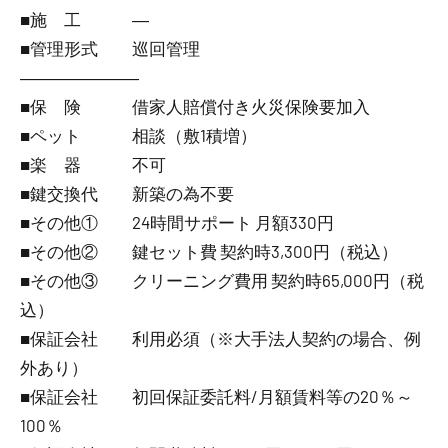
■施 工 ―
■管理形式 巡回管理
―――――――
■保 険 借家人賠償付き火災保険要加入
■ペット 相談（敷1積増）
■楽 器 不可
■鍵交換代 新築の為不要
■その他① 24時間サポート 月額330円
■その他② 鍵セット費 契約時3,300円（税込）
■その他③ クリーニング費用 契約時65,000円（税
込）
■保証会社 利用必須（※大手法人契約の場合、例
外あり）
■保証会社 初回保証委託料/月額賃料等の20％～
100％