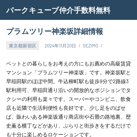
Skip
パークキューブ仲介手数料無料
to
content
プラムツリー神楽坂詳細情報
東京都新宿区
2024年11月20日
SEZIMO
ペットとの暮らしをお考えの方にもお薦めの高級賃貸
マンション「プラムツリー神楽坂」です。神楽坂駅と
早稲田駅のほぼ中間。牛込柳町駅も徒歩9分で2路線3
駅利用可、早稲田通り沿いの開放的なポジションでタ
クシーの利用も楽々です。スーパーやコンビニ、飲食
店も近隣で生活利便性も良好です。少し足をのばせ
ば、賑わいある神楽坂通り商店街や石畳の路地裏、歴
史薫る横丁などがあり、ぶらりと街歩きをするだけで
も十分に楽しめるロケーションです。