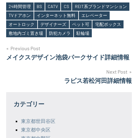
24時間管理
BS
CATV
CS
REIT系ブランドマンション
TVドアホン
インターネット無料
エレベーター
Tags
オートロック
デザイナーズ
ペット可
宅配ボックス
敷地内ゴミ置き場
防犯カメラ
駐輪場
投
Previous Post
メイクスデザイン池袋パークサイド詳細情報
稿
ナ
Next Post
ラピス若松河田詳細情報
ビ
ゲ
カテゴリー
ー
シ
東京都世田谷区
東京都中央区
ョ