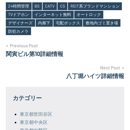
24時間管理
BS
CATV
CS
REIT系ブランドマンション
TVドアホン
インターネット無料
オートロック
Tags
デザイナーズ
内廊下
宅配ボックス
敷地内ゴミ置き場
防犯カメラ
投
Previous Post
関寅ビル第10詳細情報
稿
ナ
Next Post
八丁堀ハイツ詳細情報
ビ
ゲ
カテゴリー
ー
シ
東京都世田谷区
東京都中央区
ョ