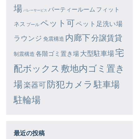
場
パーティールーム
フィット
バレーサービス
ペット可
ペット足洗い場
ネス
プール
内廊下
分譲賃貸
ラウンジ
免震構造
宅
大型駐車場
各階ゴミ置き場
制震構造
配ボックス
敷地内ゴミ置き
場
防犯カメラ
駐車場
楽器可
駐輪場
最近の投稿