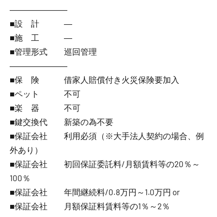
―――――――
■設 計 ―
■施 工 ―
■管理形式 巡回管理
―――――――
■保 険 借家人賠償付き火災保険要加入
■ペット 不可
■楽 器 不可
■鍵交換代 新築の為不要
■保証会社 利用必須（※大手法人契約の場合、例
外あり）
■保証会社 初回保証委託料/月額賃料等の20％～
100％
■保証会社 年間継続料/0.8万円～1.0万円 or
■保証会社 月額保証料賃料等の1％～2％