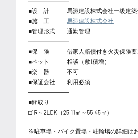
―――――――
■設 計 馬淵建設株式会社一級建築
■施 工
馬淵建設株式会社
■管理形式 通勤管理
―――――――
■保 険 借家人賠償付き火災保険要
■ペット 相談（敷1積増）
■楽 器 不可
■保証会社 利用必須
―――――――
■間取り
□1R～2LDK（25.11㎡～55.45㎡）
※駐車場・バイク置場・駐輪場の詳細は