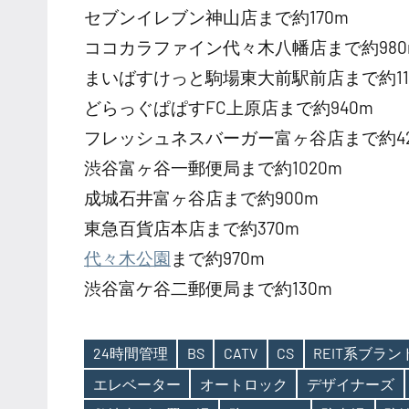
セブンイレブン神山店まで約170m
ココカラファイン代々木八幡店まで約980
まいばすけっと駒場東大前駅前店まで約11
どらっぐぱぱすFC上原店まで約940m
フレッシュネスバーガー富ヶ谷店まで約42
渋谷富ヶ谷一郵便局まで約1020m
成城石井富ヶ谷店まで約900m
東急百貨店本店まで約370m
代々木公園
まで約970m
渋谷富ケ谷二郵便局まで約130m
24時間管理
BS
CATV
CS
REIT系ブラ
エレベーター
オートロック
デザイナーズ
Tags