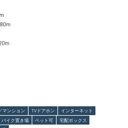
m
80m
0m
ンドマンション
TVドアホン
インターネット
バイク置き場
ペット可
宅配ボックス