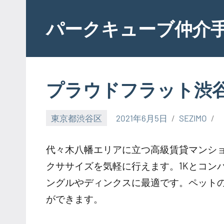
Skip
to
パークキューブ仲介
content
プラウドフラット渋
東京都渋谷区
2021年6月5日
SEZIMO
代々木八幡エリアに立つ高級賃貸マンシ
クササイズを気軽に行えます。1Kとコンパ
ングルやディンクスに最適です。ペット
ができます。