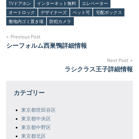
TVドアホン
インターネット無料
エレベーター
Tags
オートロック
デザイナーズ
ペット可
宅配ボックス
敷地内ゴミ置き場
防犯カメラ
投
Previous Post
シーフォルム西巣鴨詳細情報
稿
ナ
Next Post
ラシクラス王子詳細情報
ビ
ゲ
カテゴリー
ー
シ
東京都世田谷区
東京都中央区
ョ
東京都中野区
ン
東京都北区