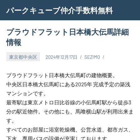
Skip
パークキューブ仲介手数料無料
to
content
プラウドフラット日本橋大伝馬詳細
情報
東京都中央区
2024年12月17日
SEZIMO
プラウドフラット日本橋大伝馬町の建物概要。
中央区日本橋大伝馬町にある2025年 完成予定の築浅
マンションです。
最寄駅は東京メトロ日比谷線の小伝馬町駅から徒歩3
分の駅近物件。その他にも、馬喰横山駅が利用出来ま
す。
すべてのお部屋に浴室乾燥機、公営水道、都市ガス、
下水、専用バスの設備が充実しております。