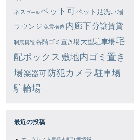
ペット可
ペット足洗い場
ネス
プール
内廊下
分譲賃貸
ラウンジ
免震構造
宅
大型駐車場
各階ゴミ置き場
制震構造
配ボックス
敷地内ゴミ置き
場
防犯カメラ
駐車場
楽器可
駐輪場
最近の投稿
オークレスト板橋本町詳細情報