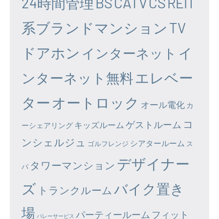
24時間管理
BS
CATV
CS
REIT
系ブランドマンション
TV
ドアホン
イ
インターネット
エレベー
ンターネット無料
ター
オートロック
オール電化
カ
コ
ゲストルーム
キッズルーム
ーシェアリング
ンシェルジュ
シアタールーム
ゴルフレンジ
ス
デザイナー
タワーマンション
パ
ズ
バイク置き
トランクルーム
場
パーティールーム
フィット
バレーサービス