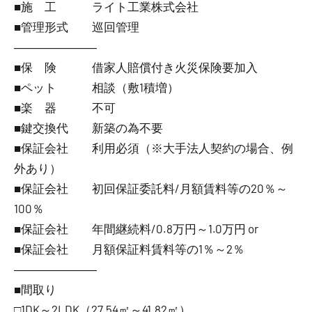
■施 工 ライト工業株式会社
■管理形式 巡回管理
―――――――
■保 険 借家人賠償付き火災保険要加入
■ペット 相談（敷1積増）
■楽 器 不可
■鍵交換代 新築の為不要
■保証会社 利用必須（※大手法人契約の場合、例
外あり）
■保証会社 初回保証委託料/月額賃料等の20％～
100％
■保証会社 年間継続料/0.8万円～1.0万円 or
■保証会社 月額保証料賃料等の1％～2％
―――――――
■間取り
□1DK～2LDK（27.54㎡～41.82㎡）