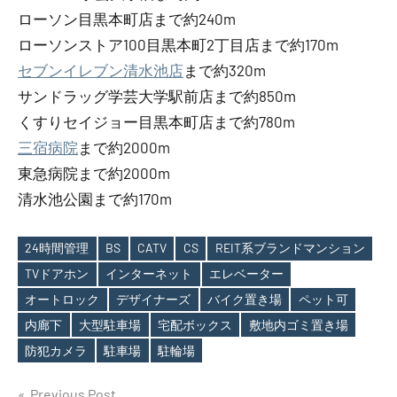
ローソン目黒本町店まで約240m
ローソンストア100目黒本町2丁目店まで約170m
セブンイレブン清水池店
まで約320m
サンドラッグ学芸大学駅前店まで約850m
くすりセイジョー目黒本町店まで約780m
三宿病院
まで約2000m
東急病院まで約2000m
清水池公園まで約170m
24時間管理
BS
CATV
CS
REIT系ブランドマンション
TVドアホン
インターネット
エレベーター
オートロック
デザイナーズ
バイク置き場
ペット可
Tags
内廊下
大型駐車場
宅配ボックス
敷地内ゴミ置き場
防犯カメラ
駐車場
駐輪場
Previous Post