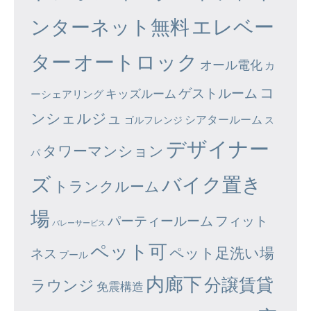
エレベー
ンターネット無料
ター
オートロック
オール電化
カ
コ
ゲストルーム
キッズルーム
ーシェアリング
ンシェルジュ
シアタールーム
ゴルフレンジ
ス
デザイナー
タワーマンション
パ
ズ
バイク置き
トランクルーム
場
パーティールーム
フィット
バレーサービス
ペット可
ペット足洗い場
ネス
プール
内廊下
分譲賃貸
ラウンジ
免震構造