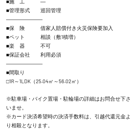
■施 工 ―
■管理形式 巡回管理
―――――――
■保 険 借家人賠償付き火災保険要加入
■ペット 相談（敷1積増）
■楽 器 不可
■保証会社 利用必須
―――――――
■間取り
□1R～1LDK（25.04㎡～56.02㎡）
※駐車場・バイク置場・駐輪場の詳細はお問合せ下さ
いませ。
※カード決済希望時の決済手数料は、引越代還元金よ
り相殺となります。