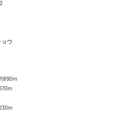
2
チョウ
690m
70m
m
30m