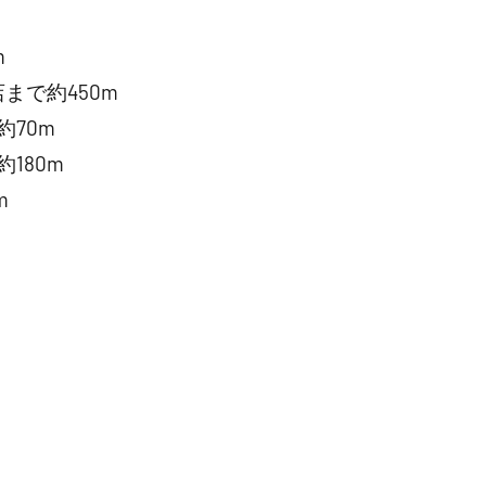
m
まで約450m
70m
180m
m