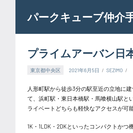
Skip
to
パークキューブ仲介
content
プライムアーバン日
東京都中央区
2021年6月5日
SEZIMO
人形町駅から徒歩3分の駅至近の立地に
て、浜町駅・東日本橋駅・馬喰横山駅とい
ライベートどちらも軽快なアクセスが可
1K・1LDK・2DKといったコンパクト