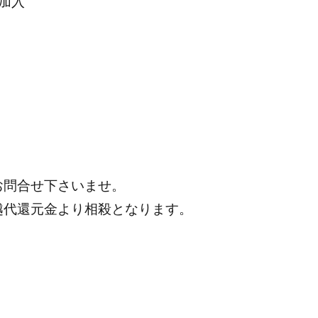
加入
お問合せ下さいませ。
越代還元金より相殺となります。