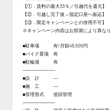
【①．賃料の最大33％／引越代を還元】
【②．引越し完了後→指定口座へ振込】
【③．限定キャンペーンとの併用不可】
※キャンペーン内容はお部屋により異な
■駐車場 有/月額49,500円
■バイク置場 有
■駐輪場 有
―――――――
■設 計 ―
■施 工 ―
■管理形式 巡回管理
―――――――