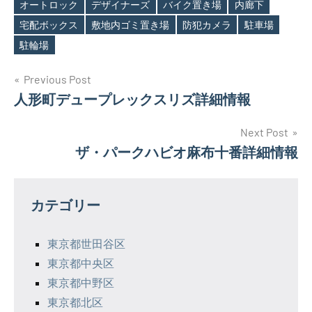
オートロック
デザイナーズ
バイク置き場
内廊下
Tags
宅配ボックス
敷地内ゴミ置き場
防犯カメラ
駐車場
駐輪場
投
Previous Post
人形町デュープレックスリズ詳細情報
稿
ナ
Next Post
ザ・パークハビオ麻布十番詳細情報
ビ
ゲ
カテゴリー
ー
シ
東京都世田谷区
東京都中央区
ョ
東京都中野区
ン
東京都北区