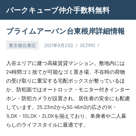
Skip
パークキューブ仲介手数料無料
to
content
プライムアーバン台東根岸詳細情報
東京都台東区
2021年9月21日
SEZIMO
入谷エリアに建つ高級賃貸マンション。敷地内には
24時間ゴミ捨てが可能なゴミ置き場、不在時の荷物
の受け取りに重宝する宅配ボックスが整っているほ
か、防犯面ではオートロック・モニター付きインター
ホン・防犯カメラが設置され、居住者の安全にも配慮
しています。25.23m2から50.46m2の広さの1K・
1LDK・1SLDK・2LDKを揃えており、単身者や二人暮
らしのライフスタイルに最適です。