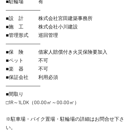
■駐輪場 有
―――――――
■設 計 株式会社宮田建築事務所
■施 工 株式会社小川建設
■管理形式 巡回管理
―――――――
■保 険 借家人賠償付き火災保険要加入
■ペット 不可
■楽 器 不可
■保証会社 利用必須
―――――――
■間取り
□1R～1LDK（00.00㎡～00.00㎡）
※駐車場・バイク置場・駐輪場の詳細はお問合せ下さ
い。