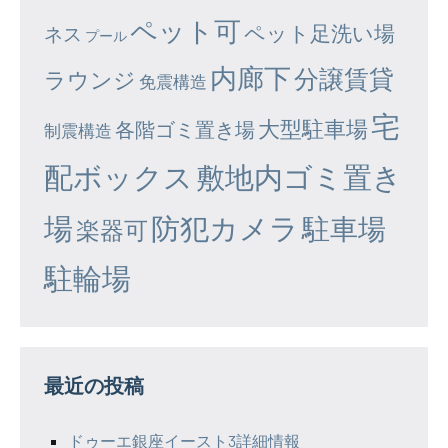
ペット可
ペット足洗い場
ネス
プール
内廊下
分譲賃貸
ラウンジ
免震構造
宅
大型駐車場
各階ゴミ置き場
制震構造
配ボックス
敷地内ゴミ置き
場
防犯カメラ
駐車場
楽器可
駐輪場
最近の投稿
ドゥーエ銀座イースト3詳細情報