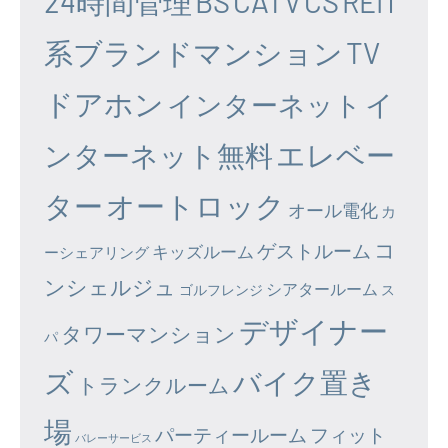
24時間管理
BS
CATV
CS
REIT
系ブランドマンション
TV
ドアホン
イ
インターネット
エレベー
ンターネット無料
ター
オートロック
オール電化
カ
コ
ゲストルーム
キッズルーム
ーシェアリング
ンシェルジュ
シアタールーム
ゴルフレンジ
ス
デザイナー
タワーマンション
パ
ズ
バイク置き
トランクルーム
場
パーティールーム
フィット
バレーサービス