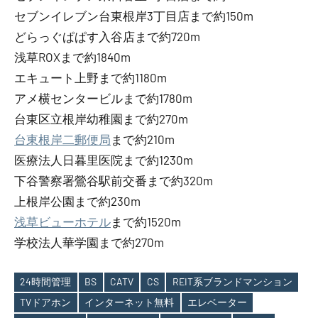
セブンイレブン台東根岸3丁目店まで約150m
どらっぐぱぱす入谷店まで約720m
浅草ROXまで約1840m
エキュート上野まで約1180m
アメ横センタービルまで約1780m
台東区立根岸幼稚園まで約270m
台東根岸二郵便局
まで約210m
医療法人日暮里医院まで約1230m
下谷警察署鶯谷駅前交番まで約320m
上根岸公園まで約230m
浅草ビューホテル
まで約1520m
学校法人華学園まで約270m
24時間管理
BS
CATV
CS
REIT系ブランドマンション
TVドアホン
インターネット無料
エレベーター