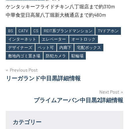
ケンタッキーフライドチキン八丁堀店まで約310m
中華食堂日高屋八丁堀新大橋通店まで約480m
BS
CATV
CS
REIT系ブランドマンション
TVドアホン
インターネット
エレベーター
オートロック
Tags
デザイナーズ
ペット可
内廊下
宅配ボックス
敷地内ゴミ置き場
防犯カメラ
駐輪場
投
Previous Post
リーガランド中目黒詳細情報
稿
ナ
Next Post
プライムアーバン中目黒2詳細情報
ビ
ゲ
カテゴリー
ー