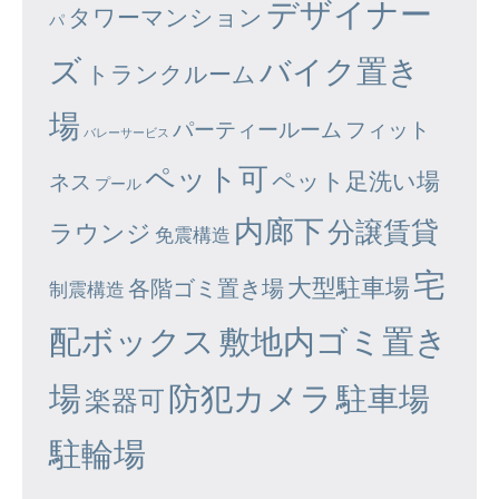
デザイナー
タワーマンション
パ
ズ
バイク置き
トランクルーム
場
パーティールーム
フィット
バレーサービス
ペット可
ペット足洗い場
ネス
プール
内廊下
分譲賃貸
ラウンジ
免震構造
宅
大型駐車場
各階ゴミ置き場
制震構造
配ボックス
敷地内ゴミ置き
場
防犯カメラ
駐車場
楽器可
駐輪場