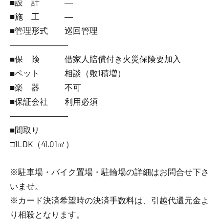
■設 計 ―
■施 工 ―
■管理形式 巡回管理
―――――――
■保 険 借家人賠償付き火災保険要加入
■ペット 相談（敷1積増）
■楽 器 不可
■保証会社 利用必須
―――――――
■間取り
□1LDK（41.01㎡）
※駐車場・バイク置場・駐輪場の詳細はお問合せ下さ
いませ。
※カード決済希望時の決済手数料は、引越代還元金よ
り相殺となります。